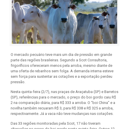
O mercado pecuário teve mais um dia de pressão em grande
parte das regiões brasileiras. Segundo a Scot Consultoria,
frigoríficos ofereceram menos pela arroba, mesmo diante de
uma oferta de rebanhos sem folga. A demanda interna esteve
sem força para sustentar as cotações e a exportação perdeu
pressão.
Nesta quinta-feira (2/7), nas praças de Araçatuba (SP) e Barretos
(SP), referências para o mercado, o preço do boi gordo caiu R$
2 na comparação diária, para R$ 333 a arroba. O “boi China” e a
novilha também recuaram R$ 3, para R$ 338 e R$ 325 a arroba,
respectivamente. Já a vaca não teve mudanças nas cotações.
Das 33 regiões monitoradas pela Scot, 17 não tiveram
alterações no preço do boi gordo nesta quinta-feira. Outras 12