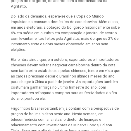
preços do boi gordo, de acordo com a coordenadora da
Agrifatto.
Do lado da demanda, espera-se que a Copa do Mundo
impulsione o consumo doméstico de carne bovina. Além disso,
em anos eleitorais, a cotação do boi gordo historicamente sobe
6% em média em outubro em comparação a janeiro, de acordo
com levantamentos feitos pela Agrifatto, mais do que os 2% de
incremento entre os dois meses observado em anos sem
eleições.
Ela lembra ainda que, em outubro, exportadores e importadores
chineses devem voltar a negociar carne bovina dentro da cota
sem tarifa extra estabelecida pelos chineses, tendo em vista que
as cargas precisam deixar o Brasil nos últimos meses do ano
para chegar à China a partir de janeiro. As exportações também
costumam ganhar força no último trimestre do ano, com
importadores reforçando compras para as festividades do fim
do ano, pontuou ela.
Frigoríficos brasileiros também já contam com a perspectiva de
preços de boi mais altos neste ano. Nesta semana, em
teleconferência com analistas, o diretor de finanças e
relacionamento com investidores da Minerva Foods, Edison
Ticle, disse que a alta do boi deve levar a companhia a ter