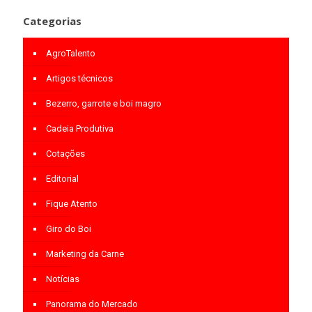
Categorias
AgroTalento
Artigos técnicos
Bezerro, garrote e boi magro
Cadeia Produtiva
Cotações
Editorial
Fique Atento
Giro do Boi
Marketing da Carne
Notícias
Panorama do Mercado