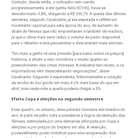
Contudo, desde então, o indicador vem caindo
progressivamente, e até quinta-feira (07/05), havia se
desvalorizado 3,8%, chegando a R$ 353,75. A queda das últimas
semanas, segundo Cavalcante, já era esperada e reflete um
movimento sazonal para esta época do ano, de aumento do
abate de fêmeas que não emprenharam e também de machos,
já que o clima mais seco reduz o volume de pasto disponível
para o rebanho e leva pecuaristas a descartarem mais animais.
“Em maio a gente vê uma pressão [para baixo sobre os preços]
histórica, e aliado a isso corrobora o receio quanto ao
preenchimento das cotas chinesas. A indústria tem receio, e os
importadores vêm desacelerando negociações”, disse
Cavalcante. Segundo a especialista, historicamente a cotação
da arroba do boi gordo em maio é 2% mais baixa do que em
abril, mas neste mês a queda poderia chegar a 5%.
Efeito Copa e eleições no segundo semestre
Esse quadro, no entanto, deve persistir somente até meados do
ano. A partir de julho volta a prevalecer a lógica da retenção das
fêmeas, estimulada por uma demanda reforçada por Copa e
eleições e por preços do bezerro em alta. A retenção,
possivelmente, pode contribuir para uma recuperação dos