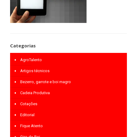
Categorias
AgroTalento
Artigos técnicos
Bezerro, garrote e boi magro
Cadeia Produtiva
Cotações
Editorial
Fique Atento
Giro do Boi