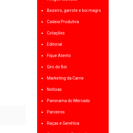
Bezerro, garrote e boi magro
Cadeia Produtiva
Cotações
Editorial
Fique Atento
Giro do Boi
Marketing da Carne
Notícias
Panorama do Mercado
Parceiros
Raças e Genética