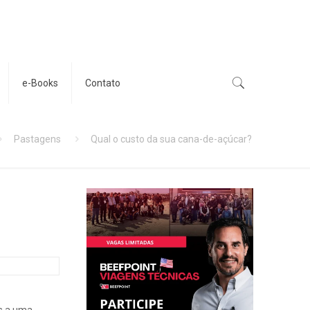
e-Books
Contato
Pastagens
Qual o custo da sua cana-de-açúcar?