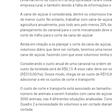
Levantamento de custo em uma propriedade rural é coisa di
empresa rural, e também devido à falta de informações e
A cana-de-açúcar é considerada, dentre os volumosos trad
de menor custo. No entanto, trabalhar com cana-de-açúca
agricultura anualmente, pois todo ano pelo menos 20% da
planejamento do canavial para o corte mecanizado deve 
corte de milho para o corte da cana-de-açúcar.
Ainda em relação a se planejar o corte da cana-de-açúca
volumoso diário que deve ser cortado, teremos uma nece
cana-de-açúcar, fazendo com que esse volumoso tenha cu
Considerando o custo anual de uma canavial na ordem de 
custo da tonelada será de R$6,13. A esse valor deve ser 
(R$310,00/ha). Desse modo, chega-se ao custo de R$10,00
adiocionar a ele os custos de corte e transporte.
O custo de corte e transporte está associado ao tamanho 
número de animais a serem tratados com cana-de-açúcar.
3000 animais, nas 4 diferentes situações analisadas. Con
Quadro 2 a necessidade do volumoso a ser cortado diariam
cortada.