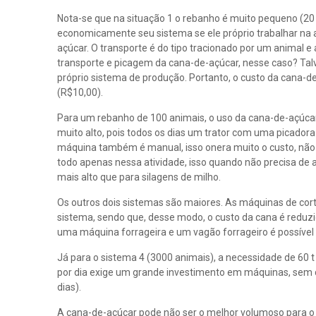
Nota-se que na situação 1 o rebanho é muito pequeno (20 a
economicamente seu sistema se ele próprio trabalhar na a
açúcar. O transporte é do tipo tracionado por um animal e
transporte e picagem da cana-de-açúcar, nesse caso? Talv
próprio sistema de produção. Portanto, o custo da cana-de
(R$10,00).
Para um rebanho de 100 animais, o uso da cana-de-açúcar 
muito alto, pois todos os dias um trator com uma picadora 
máquina também é manual, isso onera muito o custo, não fi
todo apenas nessa atividade, isso quando não precisa de a
mais alto que para silagens de milho.
Os outros dois sistemas são maiores. As máquinas de corte
sistema, sendo que, desse modo, o custo da cana é reduzi
uma máquina forrageira e um vagão forrageiro é possível c
Já para o sistema 4 (3000 animais), a necessidade de 60 t 
por dia exige um grande investimento em máquinas, sem co
dias).
A cana-de-açúcar pode não ser o melhor volumoso para o 