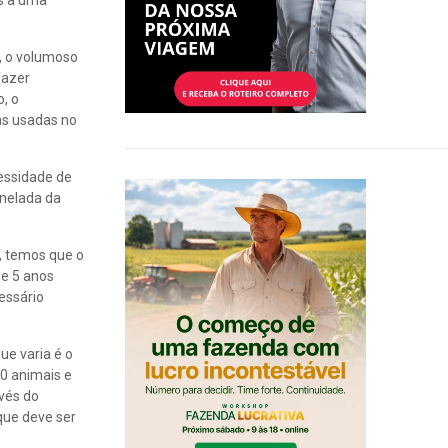
es a uma
), o volumoso
fazer
, o
as usadas no
essidade de
onelada da
, temos que o
de 5 anos
essário
ue varia é o
0 animais e
avés do
que deve ser