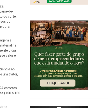
iza
 cana-de-
o do corte,
rsos do
lavoura
icagem é
material na
mente o dia
sse valor é
ciência ao
e um trator,
 24 carretas
as (150 a 180
utros