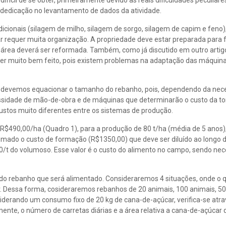
fícil de se obter, primeiramente devido às reais dificuldades peculiar
 dedicação no levantamento de dados da atividade.
icionais (silagem de milho, silagem de sorgo, silagem de capim e feno
r requer muita organização. A propriedade deve estar preparada para 
 área deverá ser reformada. Também, como já discutido em outro artigo
ser muito bem feito, pois existem problemas na adaptação das máquin
r, devemos equacionar o tamanho do rebanho, pois, dependendo da nec
ssidade de mão-de-obra e de máquinas que determinarão o custo da t
stos muito diferentes entre os sistemas de produção.
R$490,00/ha (Quadro 1), para a produção de 80 t/ha (média de 5 anos)
somado o custo de formação (R$1350,00) que deve ser diluído ao longo 
/t do volumoso. Esse valor é o custo do alimento no campo, sendo nec
do rebanho que será alimentado. Consideraremos 4 situações, onde o q
 Dessa forma, cosideraremos rebanhos de 20 animais, 100 animais, 50
siderando um consumo fixo de 20 kg de cana-de-açúcar, verifica-se atr
ente, o número de carretas diárias e a área relativa a cana-de-açúcar 