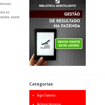
olumoso.
para os
andes, existe
Categorias
AgroTalento
Artigos técnicos