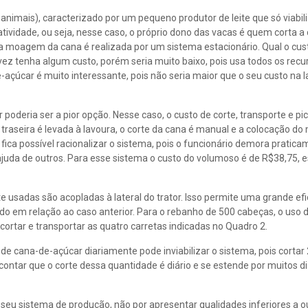
nimais), caracterizado por um pequeno produtor de leite que só viabil
tividade, ou seja, nesse caso, o próprio dono das vacas é quem corta a
 a moagem da cana é realizada por um sistema estacionário. Qual o cust
ez tenha algum custo, porém seria muito baixo, pois usa todos os recu
-açúcar é muito interessante, pois não seria maior que o seu custo na 
poderia ser a pior opção. Nesse caso, o custo de corte, transporte e p
traseira é levada à lavoura, o corte da cana é manual e a colocação do 
ca possível racionalizar o sistema, pois o funcionário demora pratica
juda de outros. Para esse sistema o custo do volumoso é de R$38,75, e
 usadas são acopladas à lateral do trator. Isso permite uma grande efi
do em relação ao caso anterior. Para o rebanho de 500 cabeças, o uso d
ortar e transportar as quatro carretas indicadas no Quadro 2.
de cana-de-açúcar diariamente pode inviabilizar o sistema, pois cortar
ntar que o corte dessa quantidade é diário e se estende por muitos di
seu sistema de produção, não por apresentar qualidades inferiores a o