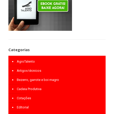
Categorias
AgroTalento
Artigos técnicos
Bezerro, garrote e boi magro
Cadeia Produtiva
Cotações
Editorial