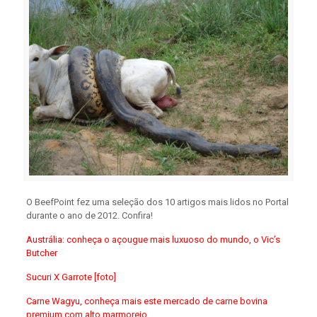
O BeefPoint fez uma seleção dos 10 artigos mais lidos no Portal
durante o ano de 2012. Confira!
Austrália: conheça o açougue mais luxuoso do mundo, o Vic’s
Butcher
Sucuri X Garrote [foto]
Carne Wagyu, conheça mais este mercado de carne bovina
premium com alto marmoreio