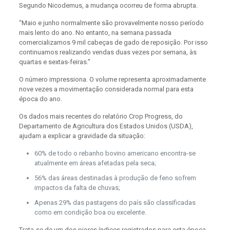
Segundo Nicodemus, a mudança ocorreu de forma abrupta.
“Maio e junho normalmente são provavelmente nosso período
mais lento do ano. No entanto, na semana passada
comercializamos 9 mil cabeças de gado de reposição. Por isso
continuamos realizando vendas duas vezes por semana, às
quartas e sextas-feiras.”
O número impressiona. O volume representa aproximadamente
nove vezes a movimentação considerada normal para esta
época do ano.
Os dados mais recentes do relatório Crop Progress, do
Departamento de Agricultura dos Estados Unidos (USDA),
ajudam a explicar a gravidade da situação:
60% de todo o rebanho bovino americano encontra-se
atualmente em áreas afetadas pela seca;
56% das áreas destinadas à produção de feno sofrem
impactos da falta de chuvas;
Apenas 29% das pastagens do país são classificadas
como em condição boa ou excelente.
Trata-se de um dos piores índices registrados para esta época