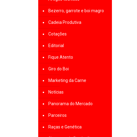
Bezerro, garrote e boi magro
Cadeia Produtiva
Cotações
Editorial
Fique Atento
Giro do Boi
Marketing da Carne
Notícias
Panorama do Mercado
Parceiros
Raças e Genética