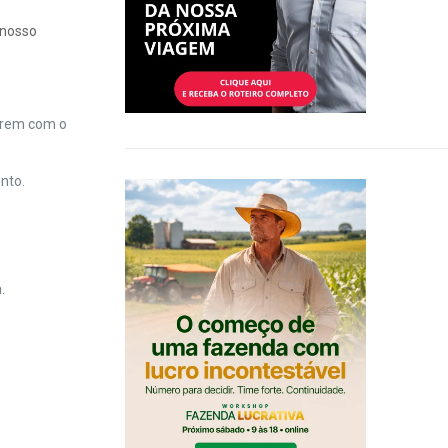
 nosso
arem com o
nto.
.