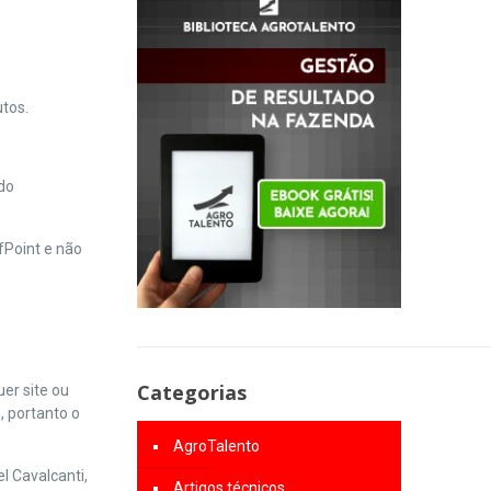
utos.
 do
fPoint e não
Categorias
er site ou
, portanto o
AgroTalento
l Cavalcanti,
Artigos técnicos