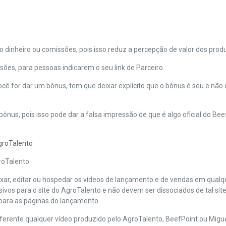
o dinheiro ou comissões, pois isso reduz a percepção de valor dos prod
sões, para pessoas indicarem o seu link de Parceiro.
ocê for dar um bônus, tem que deixar explícito que o bônus é seu e não
bônus, pois isso pode dar a falsa impressão de que é algo oficial do Bee
groTalento
roTalento.
ixar, editar ou hospedar os vídeos de lançamento e de vendas em qualqu
ivos para o site do AgroTalento e não devem ser dissociados de tal site
o para as páginas do lançamento.
diferente qualquer vídeo produzido pelo AgroTalento, BeefPoint ou Migue