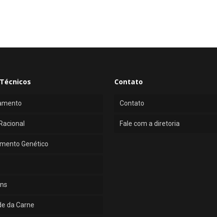
Técnicos
Contato
amento
Contato
Racional
Fale com a diretoria
mento Genético
ns
de da Carne