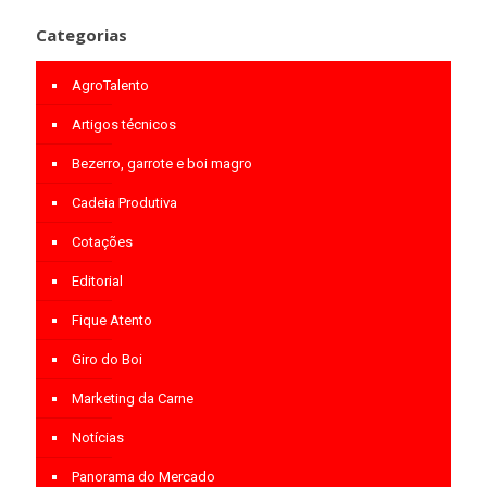
Categorias
AgroTalento
Artigos técnicos
Bezerro, garrote e boi magro
Cadeia Produtiva
Cotações
Editorial
Fique Atento
Giro do Boi
Marketing da Carne
Notícias
Panorama do Mercado