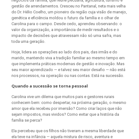
negócios da família, que reúne pecuária, agricultura, turismo e
gestão de arrendamentos. Cresceu no Pantanal, neta mais velha
do Dr. Hélio Coelho, um pioneiro da região cuja visão de manejo,
genética e eficiência moldou o futuro da família e o olhar de
Carolina para o campo. Desde cedo, aprendeu observando: o
valor da organização, a importância de medir resultados e o
impacto de decisões que atravessam não só uma safra, mas
toda uma geração.
Hoje, lidera as operações ao lado dos pais, das irmãs e do
marido, mantendo viva a tradição familiar ao mesmo tempo em
que implementa práticas modernas de gestão e inovação. Mas
seu maior aprendizado — e talvez seu maior desafio — não está
nos processos, na operação ou nas contas. Está na sucessão.
Quando a sucessão se torna pessoal
Carolina vive um dilema que muitos pais e gestores rurais
conhecem bem: como despertar, na próxima geração, o mesmo
amor que ela recebeu por imersão? Como criar laços que não
sejam impostos, mas vividos? Como evitar que a história da
família se perca?
Ela percebeu que os filhos não tiveram a mesma liberdade que
ela teve na infância — aquela mistura de risco, aventura e