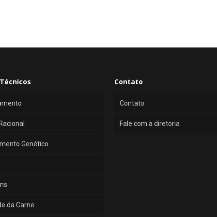
Técnicos
Contato
amento
Contato
Racional
Fale com a diretoria
mento Genético
ns
de da Carne