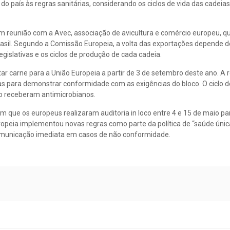
aís às regras sanitárias, considerando os ciclos de vida das cadeias
m reunião com a Avec, associação de avicultura e comércio europeu, q
rasil. Segundo a Comissão Europeia, a volta das exportações depende d
islativas e os ciclos de produção de cada cadeia.
r carne para a União Europeia a partir de 3 de setembro deste ano. A r
as para demonstrar conformidade com as exigências do bloco. O ciclo d
o receberam antimicrobianos.
m que os europeus realizaram auditoria in loco entre 4 e 15 de maio par
Europeia implementou novas regras como parte da política de “saúde úni
 comunicação imediata em casos de não conformidade.