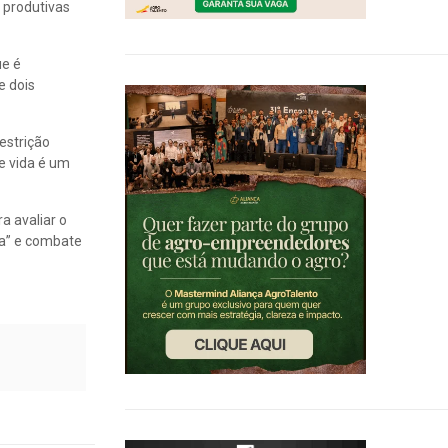
 produtivas
ue é
e dois
estrição
e vida é um
a avaliar o
ca” e combate