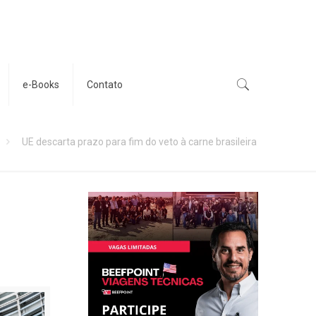
e-Books
Contato
UE descarta prazo para fim do veto à carne brasileira