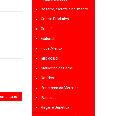
Bezerro, garrote e boi magro
Cadeia Produtiva
Cotações
Editorial
Fique Atento
Giro do Boi
Marketing da Carne
Notícias
Panorama do Mercado
Parceiros
Raças e Genética