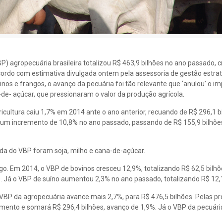
P) agropecuária brasileira totalizou R$ 463,9 bilhões no ano passado, 
cordo com estimativa divulgada ontem pela assessoria de gestão estra
inos e frangos, o avanço da pecuária foi tão relevante que ‘anulou’ o i
de- açúcar, que pressionaram o valor da produção agrícola.
icultura caiu 1,7% em 2014 ante o ano anterior, recuando de R$ 296,1 b
 um incremento de 10,8% no ano passado, passando de R$ 155,9 bilhõe
eda do VBP foram soja, milho e cana-de-açúcar.
go. Em 2014, o VBP de bovinos cresceu 12,9%, totalizando R$ 62,5 bilhõ
. Já o VBP de suíno aumentou 2,3% no ano passado, totalizando R$ 12,1
o VBP da agropecuária avance mais 2,7%, para R$ 476,5 bilhões. Pelas p
cimento e somará R$ 296,4 bilhões, avanço de 1,9%. Já o VBP da pecuári