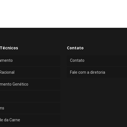
Técnicos
Contato
amento
Contato
Racional
Fale com a diretoria
mento Genético
ns
de da Carne