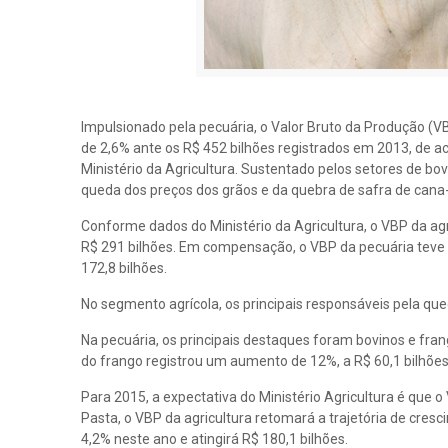
Impulsionado pela pecuária, o Valor Bruto da Produção (VB
de 2,6% ante os R$ 452 bilhões registrados em 2013, de a
Ministério da Agricultura. Sustentado pelos setores de bov
queda dos preços dos grãos e da quebra de safra de cana-
Conforme dados do Ministério da Agricultura, o VBP da agr
R$ 291 bilhões. Em compensação, o VBP da pecuária teve
172,8 bilhões.
No segmento agrícola, os principais responsáveis pela qu
Na pecuária, os principais destaques foram bovinos e fran
do frango registrou um aumento de 12%, a R$ 60,1 bilhões
Para 2015, a expectativa do Ministério Agricultura é que 
Pasta, o VBP da agricultura retomará a trajetória de cres
4,2% neste ano e atingirá R$ 180,1 bilhões.