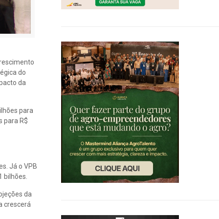
crescimento
tégica do
mpacto da
ilhões para
s para R$
es. Já o VPB
 bilhões.
rojeções da
a crescerá