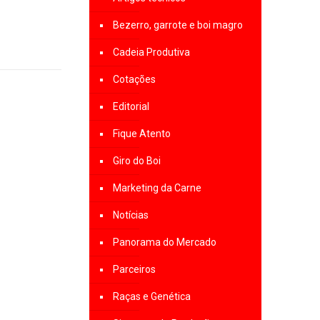
Bezerro, garrote e boi magro
Cadeia Produtiva
Cotações
Editorial
Fique Atento
Giro do Boi
Marketing da Carne
Notícias
Panorama do Mercado
Parceiros
Raças e Genética