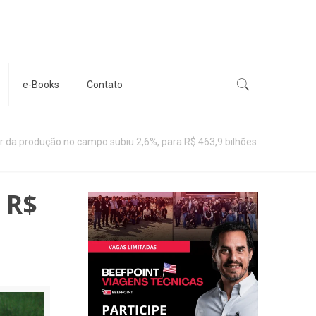
e-Books
Contato
r da produção no campo subiu 2,6%, para R$ 463,9 bilhões
 R$