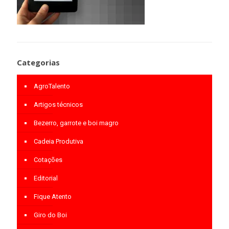
Categorias
AgroTalento
Artigos técnicos
Bezerro, garrote e boi magro
Cadeia Produtiva
Cotações
Editorial
Fique Atento
Giro do Boi