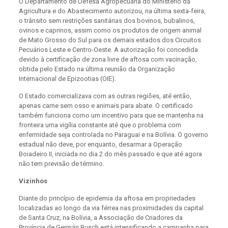
O Departamento de Defesa Agropecuária do Ministério da
Agricultura e do Abastecimento autorizou, na última sexta-feira,
o trânsito sem restrições sanitárias dos bovinos, bubalinos,
ovinos e caprinos, assim como os produtos de origem animal
de Mato Grosso do Sul para os demais estados dos Circuitos
Pecuários Leste e Centro-Oeste. A autorização foi concedida
devido à certificação de zona livre de aftosa com vacinação,
obtida pelo Estado na última reunião da Organização
Internacional de Epizootias (OIE).
O Estado comercializava com as outras regiões, até então,
apenas carne sem osso e animais para abate. O certificado
também funciona como um incentivo para que se mantenha na
fronteira uma vigília constante até que o problema com
enfermidade seja controlada no Paraguai e na Bolívia. O governo
estadual não deve, por enquanto, desarmar a Operação
Boiadeiro II, iniciada no dia 2 do mês passado e que até agora
não tem previsão de término.
Vizinhos
Diante do princípio de epidemia da aftosa em propriedades
localizadas ao longo da via férrea nas proximidades da capital
de Santa Cruz, na Bolívia, a Associação de Criadores da
Província de Germán Busch está intensificando a campanha para