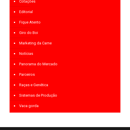
Cotações
Editorial
Fique Atento
Giro do Boi
Marketing da Carne
Notícias
Panorama do Mercado
Parceiros
Raças e Genética
Sistemas de Produção
Vaca gorda