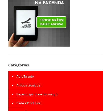
Categorias
AgroTalento
Artigos técnicos
Bezerro, garrote e boi magro
Cadeia Produtiva