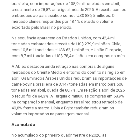
brasileira, com importações de 138,9 mil toneladas em abril,
crescimento de 28,8% ante igual mês de 2025. A receita com os
embarques ao país asiático somou US$ 886,5 milhões. O
mercado chinês respondeu por 48,1% de todo o volume
exportado pelo Brasil no período.
Na sequência aparecem os Estados Unidos, com 42,4 mil
toneladas embarcadas e receita de US$ 279,9 milhões, Chile,
com 10,5 mil toneladas e US$ 62,1 milhões, e União Europeia,
com 8,7 mil toneladas e US$ 78,4 milhões em compras no mês.
A Abiec destacou ainda retração nas compras de alguns
mercados do Oriente Médio e entorno do conflito na região em
abril. Os Emirados Árabes Unidos reduziram as importações de
carne bovina brasileira de 3.147 toneladas em março para 606
toneladas em abril, queda de 80,7%. Em relação a abril de 2025,
o recuo foi de 84,3%. A Turquia diminuiu as compras em 58,9%
na comparação mensal, enquanto Israel registrou retração de
40,8% frente a março. Líbia e Egito também reduziram os
volumes importados na passagem mensal.
Acumulado
No acumulado do primeiro quadrimestre de 2026, as