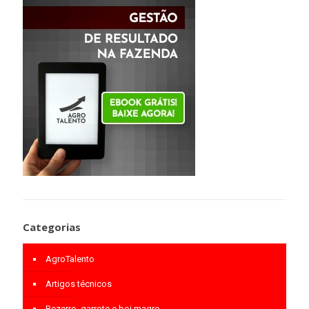
Categorias
AgroTalento
Artigos técnicos
Bezerro, garrote e boi magro