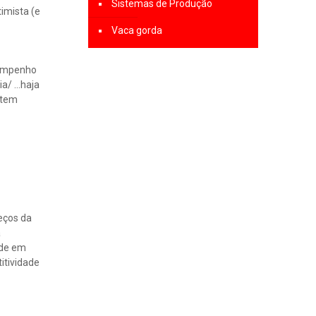
Sistemas de Produção
imista (e
Vaca gorda
esempenho
ia/ …haja
 tem
eços da
a
ade em
itividade