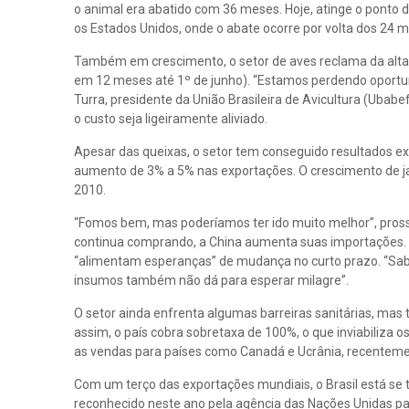
o animal era abatido com 36 meses. Hoje, atinge o ponto
os Estados Unidos, onde o abate ocorre por volta dos 24 
Também em crescimento, o setor de aves reclama da alta d
em 12 meses até 1º de junho). “Estamos perdendo oportun
Turra, presidente da União Brasileira de Avicultura (Uba
o custo seja ligeiramente aliviado.
Apesar das queixas, o setor tem conseguido resultados ex
aumento de 3% a 5% nas exportações. O crescimento de j
2010.
“Fomos bem, mas poderíamos ter ido muito melhor”, prosse
continua comprando, a China aumenta suas importações. Á
“alimentam esperanças” de mudança no curto prazo. “Sabem
insumos também não dá para esperar milagre”.
O setor ainda enfrenta algumas barreiras sanitárias, mas
assim, o país cobra sobretaxa de 100%, o que inviabiliza
as vendas para países como Canadá e Ucrânia, recentem
Com um terço das exportações mundiais, o Brasil está se 
reconhecido neste ano pela agência das Nações Unidas par