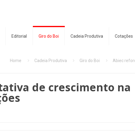
Editorial
Giro do Boi
Cadeia Produtiva
Cotações
Home
Cadeia Produtiva
Giro do Boi
Abiec refor
tativa de crescimento na
ções