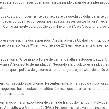
 de abate aos 30 meses ou menos, aproximando o país de grandes prod
meses.
os custos, principalmente das rações, e da queda do dólar perante o r
idades porque não conseguimos repassar esses custos lá fora”, recla
bef). Com o aumento da produção de milho entre 3% e 5% este ano, o set
pressivos e acima dos esperados. A estimativa da Ubabef no início do 
aneiro a maio foi de 9% em volume e de 20% em receita ante o mesmo 
gue Turra. “O cenário lá fora é de demanda alta e estoques baixos. O
sia e África estão demandados”. Segundo ele, produtores e indústria
os que a política do governo é aumentar juro, e juro atrai dólar. Do p
 tem conseguido suas vitórias. Recentemente, o mercado da Índia foi a
 os negócios. Turra destaca questões técnicas que durante muito temp
ente derrubadas.
tornando o maior exportador de carne de frango do mundo – título que s
a Agricultura e Alimentação (FAO). Em documento divulgado no início 