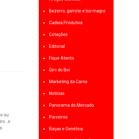
Bezerro, garrote e boi magro
Cadeia Produtiva
Cotações
Editorial
Fique Atento
Giro do Boi
Marketing da Carne
Notícias
Panorama do Mercado
os ou
Parceiros
eiro…o
as
Raças e Genética