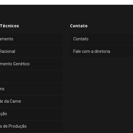
Técnicos
Contato
amento
Contato
Racional
Fale com a diretoria
mento Genético
ns
de da Carne
ução
s de Produção