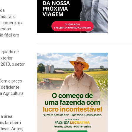
 da
tadura, o
s comerciais
vendas
ão fácil em
e queda de
xterior
2010, o setor
 Com o preço
 deficiente
a Agricultura
s
ma área
 país também
ivas. Antes,