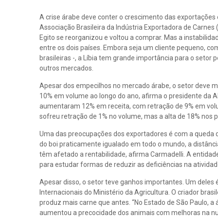
A crise árabe deve conter o crescimento das exportações 
Associação Brasileira da Indústria Exportadora de Carnes 
Egito se reorganizou e voltou a comprar. Mas a instabili
entre os dois países. Embora seja um cliente pequeno,
brasileiras -, a Líbia tem grande importância para o seto
outros mercados.
Apesar dos empecilhos no mercado árabe, o setor deve m
10% em volume ao longo do ano, afirma o presidente da Ab
aumentaram 12% em receita, com retração de 9% em volum
sofreu retração de 1% no volume, mas a alta de 18% nos 
Uma das preocupações dos exportadores é com a queda de
do boi praticamente igualado em todo o mundo, a distância
têm afetado a rentabilidade, afirma Carmadelli. A entidad
para estudar formas de reduzir as deficiências na atividad
Apesar disso, o setor teve ganhos importantes. Um deles é
Internacionais do Ministério da Agricultura. O criador bras
produz mais carne que antes. “No Estado de São Paulo, a á
aumentou a precocidade dos animais com melhoras na nut