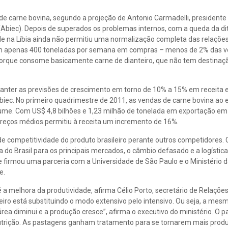
de carne bovina, segundo a projeção de Antonio Carmadelli, presidente
(Abiec). Depois de superados os problemas internos, com a queda da di
dade na Líbia ainda não permitiu uma normalização completa das relaçõe
 com apenas 400 toneladas por semana em compras – menos de 2% das 
r porque consome basicamente carne de dianteiro, que não tem destinaç
anter as previsões de crescimento em torno de 10% a 15% em receita 
iec. No primeiro quadrimestre de 2011, as vendas de carne bovina ao e
e. Com US$ 4,8 bilhões e 1,23 milhão de tonelada em exportação em 
preços médios permitiu à receita um incremento de 16%.
 competitividade do produto brasileiro perante outros competidores.
 do Brasil para os principais mercados, o câmbio defasado e a logística
e firmou uma parceria com a Universidade de São Paulo e o Ministério d
e.
 a melhora da produtividade, afirma Célio Porto, secretário de Relaçõe
ileiro está substituindo o modo extensivo pelo intensivo. Ou seja, a mes
rea diminui e a produção cresce”, afirma o executivo do ministério. O
rição. As pastagens ganham tratamento para se tornarem mais produt