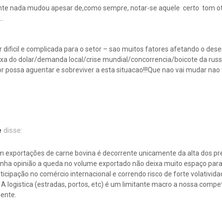
te nada mudou apesar de,como sempre, notar-se aquele certo tom ot
….
r dificil e complicada para o setor – sao muitos fatores afetando o d
axa do dolar/demanda local/crise mundial/concorrencia/boicote da russ
or possa aguentar e sobreviver a esta situacao!!!Que nao vai mudar nao
e
disse:
om exportações de carne bovina é decorrente unicamente da alta dos pr
inha opinião a queda no volume exportado não deixa muito espaço par
ipação no comércio internacional e correndo risco de forte volativid
A logistica (estradas, portos, etc) é um limitante macro a nossa compet
ente.