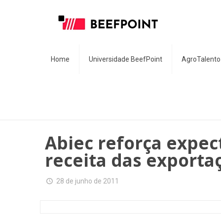
Home
Universidade BeefPoint
AgroTalento
Abiec reforça expec
receita das exporta
28 de junho de 2011