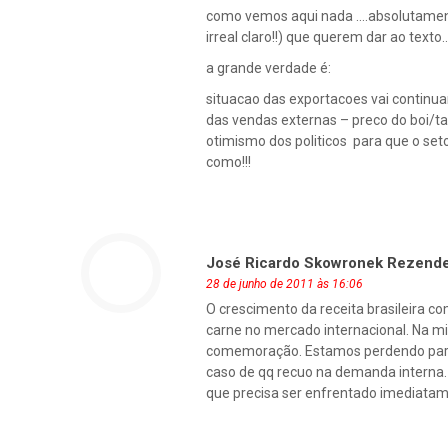
como vemos aqui nada ….absolutamen
irreal claro!!) que querem dar ao texto
a grande verdade é:
situacao das exportacoes vai continua
das vendas externas – preco do boi/t
otimismo dos politicos para que o set
como!!!
José Ricardo Skowronek Rezend
28 de junho de 2011 às 16:06
O crescimento da receita brasileira c
carne no mercado internacional. Na m
comemoração. Estamos perdendo partic
caso de qq recuo na demanda interna. 
que precisa ser enfrentado imediatam