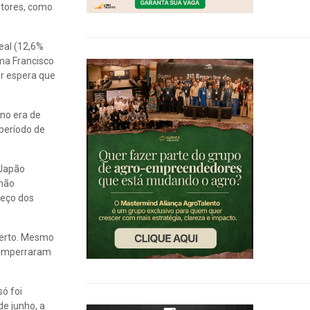
utores, como
eal (12,6%
ma Francisco
or espera que
ano era de
período de
 Japão
 não
reço dos
berto. Mesmo
o emperraram
ó foi
de junho, a