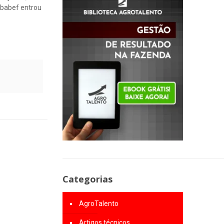
 Ubabef entrou
Categorias
AgroTalento
Artigos técnicos