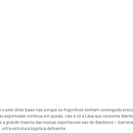
boi e pelo dolar baixo nao porque os frigorificos tenham conseguido prec
adas exportadas continua em queda…nao é só a Libia que consome diant
 a grande maioria das nossas exportacoes sao de dianteiros – barreir
infra estrutura logistica deficiente…