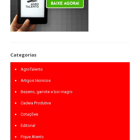
Categorias
AgroTalento
Artigos técnicos
Bezerro, garrote e boi magro
Cadeia Produtiva
Cotações
Editorial
Fique Atento