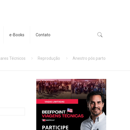
e-Books
Contato
ares Técnicos
Reprodução
Anestro pós parto