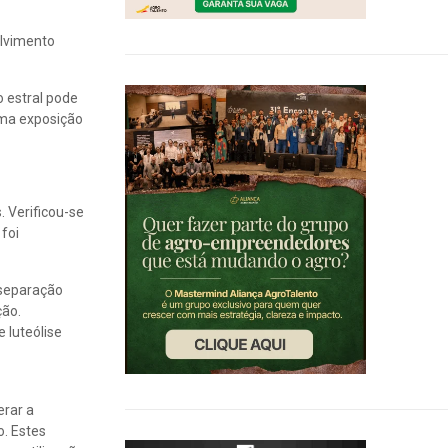
olvimento
 estral pode
uma exposição
. Verificou-se
foi
 separação
ção.
 luteólise
erar a
o. Estes