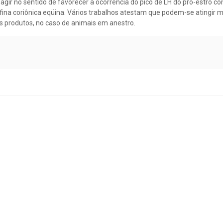
ir no sentido de favorecer a ocorrência do pico de LH do pró-estro co
ina coriônica eqüina. Vários trabalhos atestam que podem-se atingir 
s produtos, no caso de animais em anestro.