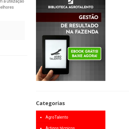
m a utilização
melhores
Categorias
AgroTalento
Artigos técnicos