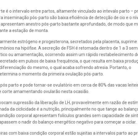
rte é o intervalo entre partos, altamente vinculado ao intevalo parto – p
a inseminação pós-parto são baixa eficiência de detecção de cio e o ní
e apresentam anestro pós-parto bastante aprofundado, de modo que m
nte a estação de monta.
ularmente estrógeno e progesterona, secretados pela placenta, suprime 
mônios na hipófise. A secreção de FSH é retomada dentro de 1 a 3 se
ético ou amamentação, ocorrendo assim um rápido restabelecimento d
secretado em pulsos de baixa frequência, o que resulta em baixa produ
 diferenciação do mesmo, o qual acaba sofrendo atresia. Portanto, o
determina o momento da primeira ovulação pós-parto.
 pós parto e pode tornar-se ovulatório em cerca de 80% das vacas leite
de corte amamentando ovularão nesta ocasião.
vocam supressão da liberação de LH, provavelmente em razão de estí
ada da ciclicidade é a nutrição, principalmente no que tange ao balanç
condição corporal apresentam folículos grandes sem capacidade de sín
ltrapassem o nadir do balanço energético negativo para começar a ciclar.
ras com baixa condição corporal estão sujeitas a intervalos parto ao pr