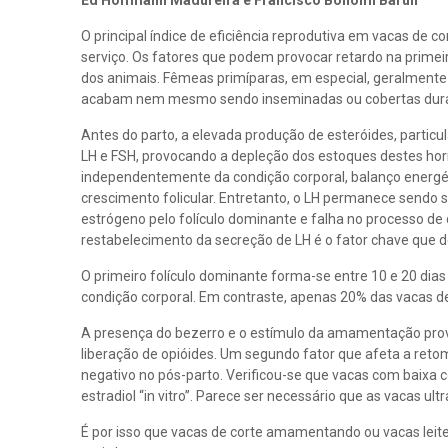
Ed Hoffmann Madureira e Francisco Bonomi Barufi
O principal índice de eficiência reprodutiva em vacas de co
serviço. Os fatores que podem provocar retardo na primeir
dos animais. Fêmeas primíparas, em especial, geralment
acabam nem mesmo sendo inseminadas ou cobertas dura
Antes do parto, a elevada produção de esteróides, partic
LH e FSH, provocando a depleção dos estoques destes hor
independentemente da condição corporal, balanço energ
crescimento folicular. Entretanto, o LH permanece sendo 
estrógeno pelo folículo dominante e falha no processo de
restabelecimento da secreção de LH é o fator chave que 
O primeiro folículo dominante forma-se entre 10 e 20 dias
condição corporal. Em contraste, apenas 20% das vacas 
A presença do bezerro e o estímulo da amamentação pro
liberação de opióides. Um segundo fator que afeta a retom
negativo no pós-parto. Verificou-se que vacas com baixa 
estradiol “in vitro”. Parece ser necessário que as vacas u
É por isso que vacas de corte amamentando ou vacas leitei