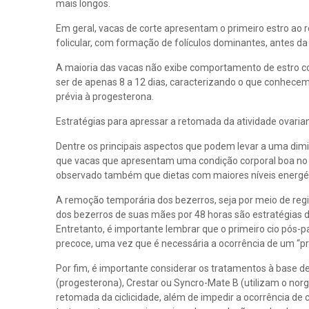
mais longos.
Em geral, vacas de corte apresentam o primeiro estro ao 
folicular, com formação de folículos dominantes, antes da
A maioria das vacas não exibe comportamento de estro con
ser de apenas 8 a 12 dias, caracterizando o que conhecem
prévia à progesterona.
Estratégias para apressar a retomada da atividade ovaria
Dentre os principais aspectos que podem levar a uma dimi
que vacas que apresentam uma condição corporal boa no
observado também que dietas com maiores níveis energét
A remoção temporária dos bezerros, seja por meio de r
dos bezerros de suas mães por 48 horas são estratégias d
Entretanto, é importante lembrar que o primeiro cio pós-pa
precoce, uma vez que é necessária a ocorrência de um “p
Por fim, é importante considerar os tratamentos à base 
(progesterona), Crestar ou Syncro-Mate B (utilizam o no
retomada da ciclicidade, além de impedir a ocorrência de