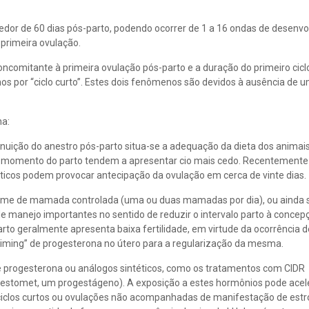
redor de 60 dias pós-parto, podendo ocorrer de 1 a 16 ondas de desenv
 primeira ovulação.
comitante à primeira ovulação pós-parto e a duração do primeiro ciclo
os por “ciclo curto”. Estes dois fenômenos são devidos à ausência de 
na:
nuição do anestro pós-parto situa-se a adequação da dieta dos animais
 momento do parto tendem a apresentar cio mais cedo. Recentemente 
icos podem provocar antecipação da ovulação em cerca de vinte dias.
egime de mamada controlada (uma ou duas mamadas por dia), ou ainda
e manejo importantes no sentido de reduzir o intervalo parto à concep
rto geralmente apresenta baixa fertilidade, em virtude da ocorrência de
riming” de progesterona no útero para a regularização da mesma.
de progesterona ou análogos sintéticos, como os tratamentos com CIDR
rgestomet, um progestágeno). A exposição a estes hormônios pode acel
 ciclos curtos ou ovulações não acompanhadas de manifestação de estr