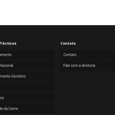
Técnicos
Contato
amento
Contato
Racional
Fale com a diretoria
mento Genético
ns
de da Carne