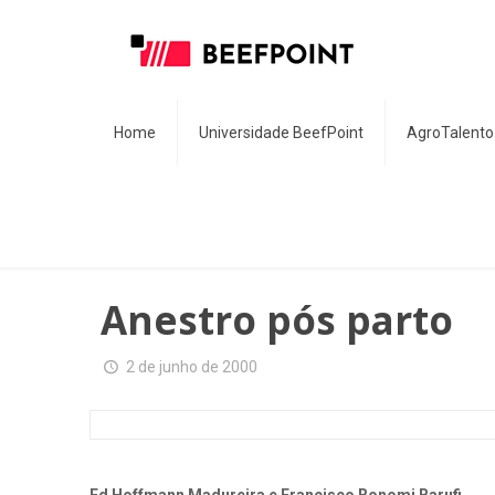
Home
Universidade BeefPoint
AgroTalento
Anestro pós parto
2 de junho de 2000