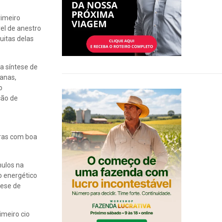
rimeiro
vel de anestro
uitas delas
a síntese de
manas,
o
ção de
iras com boa
mulos na
o energético
tese de
imeiro cio