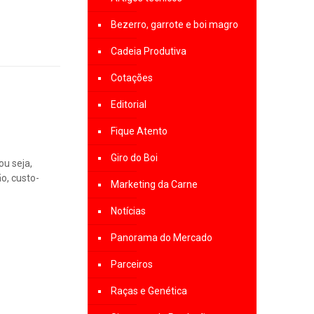
Bezerro, garrote e boi magro
Cadeia Produtiva
Cotações
Editorial
Fique Atento
Giro do Boi
ou seja,
o, custo-
Marketing da Carne
Notícias
Panorama do Mercado
Parceiros
Raças e Genética