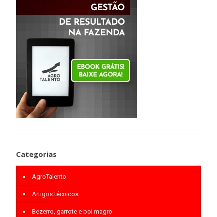
Categorias
AgroTalento
Artigos técnicos
Bezerro, garrote e boi magro