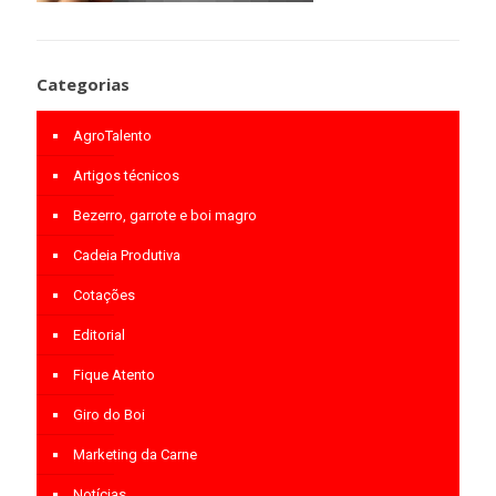
Categorias
AgroTalento
Artigos técnicos
Bezerro, garrote e boi magro
Cadeia Produtiva
Cotações
Editorial
Fique Atento
Giro do Boi
Marketing da Carne
Notícias