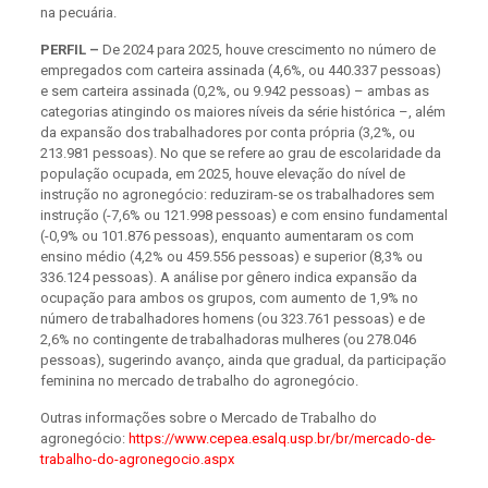
na pecuária.
PERFIL –
De 2024 para 2025, houve crescimento no número de
empregados com carteira assinada (4,6%, ou 440.337 pessoas)
e sem carteira assinada (0,2%, ou 9.942 pessoas) – ambas as
categorias atingindo os maiores níveis da série histórica –, além
da expansão dos trabalhadores por conta própria (3,2%, ou
213.981 pessoas). No que se refere ao grau de escolaridade da
população ocupada, em 2025, houve elevação do nível de
instrução no agronegócio: reduziram-se os trabalhadores sem
instrução (-7,6% ou 121.998 pessoas) e com ensino fundamental
(-0,9% ou 101.876 pessoas), enquanto aumentaram os com
ensino médio (4,2% ou 459.556 pessoas) e superior (8,3% ou
336.124 pessoas). A análise por gênero indica expansão da
ocupação para ambos os grupos, com aumento de 1,9% no
número de trabalhadores homens (ou 323.761 pessoas) e de
2,6% no contingente de trabalhadoras mulheres (ou 278.046
pessoas), sugerindo avanço, ainda que gradual, da participação
feminina no mercado de trabalho do agronegócio.
Outras informações sobre o Mercado de Trabalho do
agronegócio:
https://www.cepea.esalq.usp.br/br/mercado-de-
trabalho-do-agronegocio.aspx