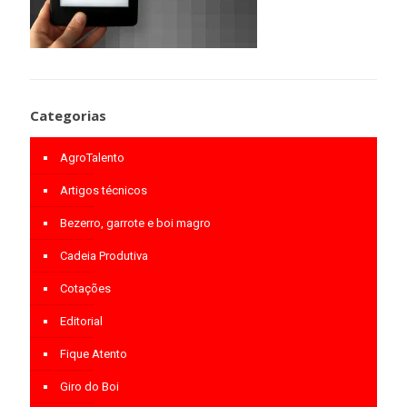
Categorias
AgroTalento
Artigos técnicos
Bezerro, garrote e boi magro
Cadeia Produtiva
Cotações
Editorial
Fique Atento
Giro do Boi