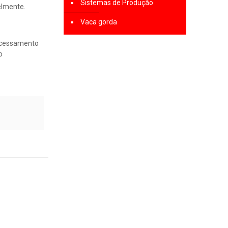
Sistemas de Produção
elmente.
Vaca gorda
rocessamento
o