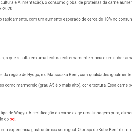
cultura e Alimentação), o consumo global de proteínas da carne aum
8-2020.
ndo rapidamente, com um aumento esperado de cerca de 10% no consu
eio, o que resulta em uma textura extremamente macia e um sabor am
te da região de Hyogo, e o Matsusaka Beef, com qualidades igualment
es como marmoreio (grau A5 é o mais alto), cor e textura. Essa carne p
tipo de Wagyu. A certificação da carne exige uma linhagem pura, alim
do do
boi
.
uma experiência gastronômica sem igual. O preço do Kobe Beef é uma