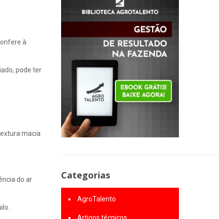
confere à
iado, pode ter
textura macia
Categorias
ência do ar
AgroTalento
ilo.
Artigos técnicos