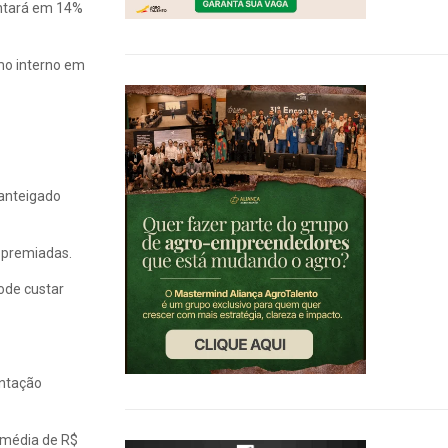
entará em 14%
mo interno em
anteigado
e premiadas.
ode custar
entação
 média de R$