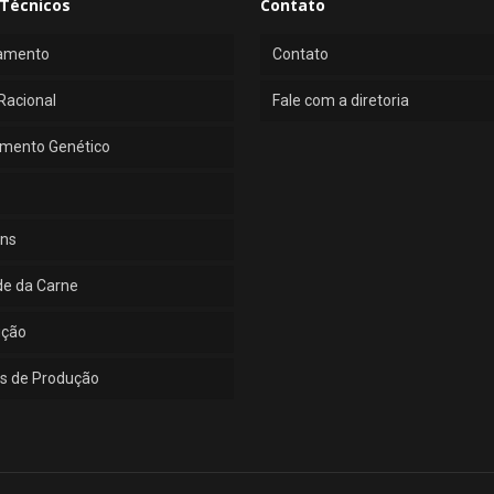
Técnicos
Contato
amento
Contato
Racional
Fale com a diretoria
mento Genético
ns
de da Carne
ução
s de Produção