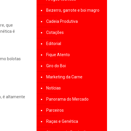
Bezerro, garrote e boi magro
Cadeia Produtiva
re, que
nética é
Cotações
Editorial
Fique Atento
omo bolotas
Giro do Boi
Marketing da Carne
Notícias
o, é altamente
Panorama do Mercado
Parceiros
Raças e Genética