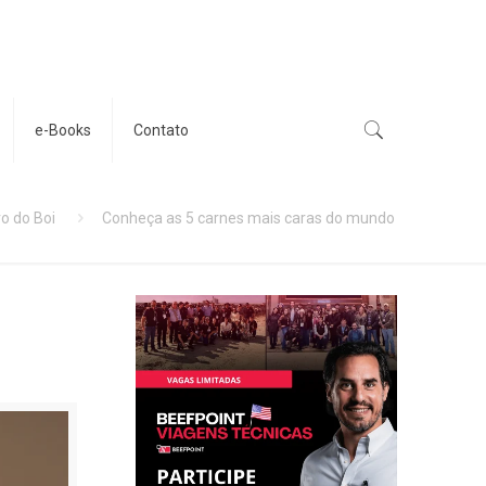
e-Books
Contato
ro do Boi
Conheça as 5 carnes mais caras do mundo