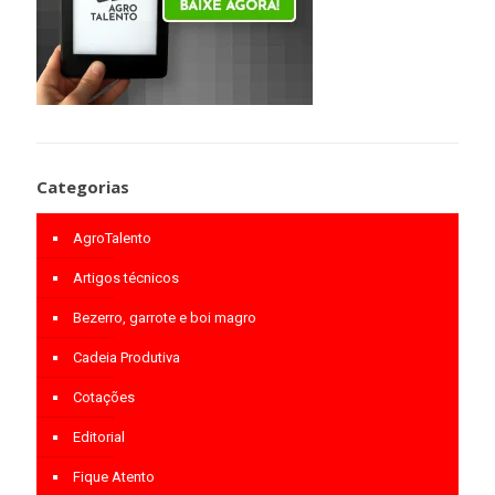
Categorias
AgroTalento
Artigos técnicos
Bezerro, garrote e boi magro
Cadeia Produtiva
Cotações
Editorial
Fique Atento