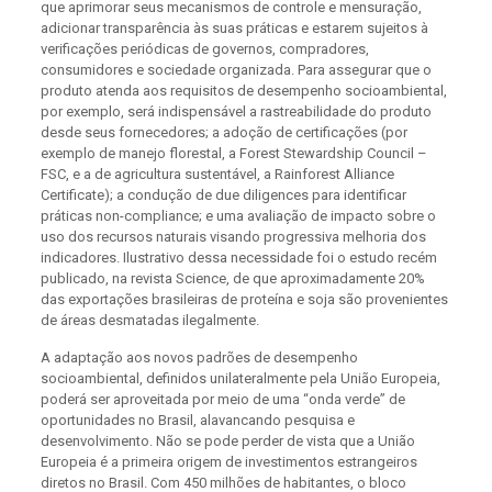
que aprimorar seus mecanismos de controle e mensuração,
adicionar transparência às suas práticas e estarem sujeitos à
verificações periódicas de governos, compradores,
consumidores e sociedade organizada. Para assegurar que o
produto atenda aos requisitos de desempenho socioambiental,
por exemplo, será indispensável a rastreabilidade do produto
desde seus fornecedores; a adoção de certificações (por
exemplo de manejo florestal, a Forest Stewardship Council –
FSC, e a de agricultura sustentável, a Rainforest Alliance
Certificate); a condução de due diligences para identificar
práticas non-compliance; e uma avaliação de impacto sobre o
uso dos recursos naturais visando progressiva melhoria dos
indicadores. Ilustrativo dessa necessidade foi o estudo recém
publicado, na revista Science, de que aproximadamente 20%
das exportações brasileiras de proteína e soja são provenientes
de áreas desmatadas ilegalmente.
A adaptação aos novos padrões de desempenho
socioambiental, definidos unilateralmente pela União Europeia,
poderá ser aproveitada por meio de uma “onda verde” de
oportunidades no Brasil, alavancando pesquisa e
desenvolvimento. Não se pode perder de vista que a União
Europeia é a primeira origem de investimentos estrangeiros
diretos no Brasil. Com 450 milhões de habitantes, o bloco