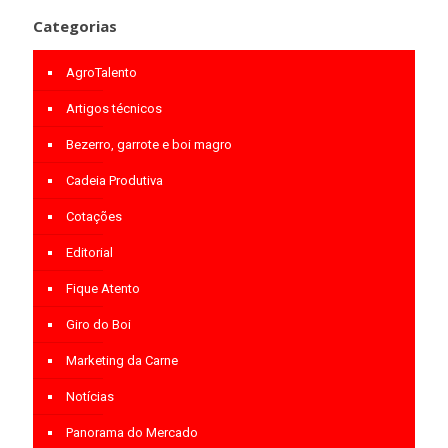
Categorias
AgroTalento
Artigos técnicos
Bezerro, garrote e boi magro
Cadeia Produtiva
Cotações
Editorial
Fique Atento
Giro do Boi
Marketing da Carne
Notícias
Panorama do Mercado