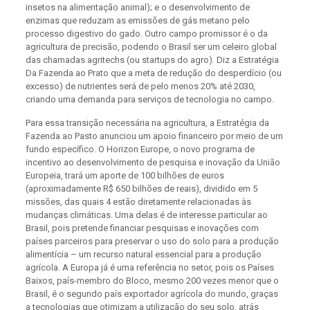
insetos na alimentação animal); e o desenvolvimento de
enzimas que reduzam as emissões de gás metano pelo
processo digestivo do gado. Outro campo promissor é o da
agricultura de precisão, podendo o Brasil ser um celeiro global
das chamadas agritechs (ou startups do agro). Diz a Estratégia
Da Fazenda ao Prato que a meta de redução do desperdício (ou
excesso) de nutrientes será de pelo menos 20% até 2030,
criando uma demanda para serviços de tecnologia no campo.
Para essa transição necessária na agricultura, a Estratégia da
Fazenda ao Pasto anunciou um apoio financeiro por meio de um
fundo específico. O Horizon Europe, o novo programa de
incentivo ao desenvolvimento de pesquisa e inovação da União
Europeia, trará um aporte de 100 bilhões de euros
(aproximadamente R$ 650 bilhões de reais), dividido em 5
missões, das quais 4 estão diretamente relacionadas às
mudanças climáticas. Uma delas é de interesse particular ao
Brasil, pois pretende financiar pesquisas e inovações com
países parceiros para preservar o uso do solo para a produção
alimentícia – um recurso natural essencial para a produção
agrícola. A Europa já é uma referência no setor, pois os Países
Baixos, país-membro do Bloco, mesmo 200 vezes menor que o
Brasil, é o segundo país exportador agrícola do mundo, graças
a tecnologias que otimizam a utilização do seu solo, atrás