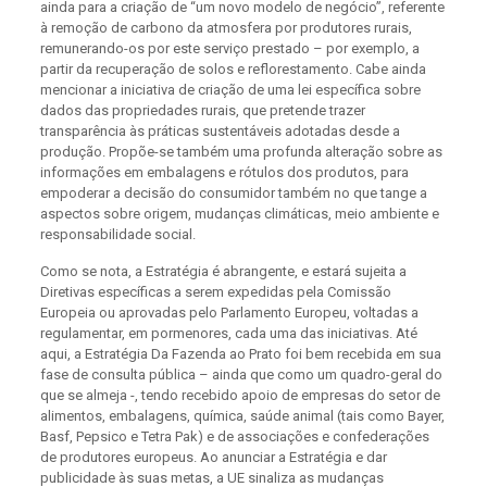
ainda para a criação de “um novo modelo de negócio”, referente
à remoção de carbono da atmosfera por produtores rurais,
remunerando-os por este serviço prestado – por exemplo, a
partir da recuperação de solos e reflorestamento. Cabe ainda
mencionar a iniciativa de criação de uma lei específica sobre
dados das propriedades rurais, que pretende trazer
transparência às práticas sustentáveis adotadas desde a
produção. Propõe-se também uma profunda alteração sobre as
informações em embalagens e rótulos dos produtos, para
empoderar a decisão do consumidor também no que tange a
aspectos sobre origem, mudanças climáticas, meio ambiente e
responsabilidade social.
Como se nota, a Estratégia é abrangente, e estará sujeita a
Diretivas específicas a serem expedidas pela Comissão
Europeia ou aprovadas pelo Parlamento Europeu, voltadas a
regulamentar, em pormenores, cada uma das iniciativas. Até
aqui, a Estratégia Da Fazenda ao Prato foi bem recebida em sua
fase de consulta pública – ainda que como um quadro-geral do
que se almeja -, tendo recebido apoio de empresas do setor de
alimentos, embalagens, química, saúde animal (tais como Bayer,
Basf, Pepsico e Tetra Pak) e de associações e confederações
de produtores europeus. Ao anunciar a Estratégia e dar
publicidade às suas metas, a UE sinaliza as mudanças