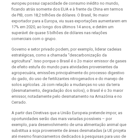
europeu possui capacidade de consumo inédito no mundo,
ficando atrás somente dos EUA e à frente da China em termos
de PIB, com 18,2 trilhões de dólares. O Brasil, 9o maior
exportador para a Europa, viu suas exportações aumentarem em
17% em 2020, ao longo dos últimos 14 anos, e detém um
superávit de quase 5 bilhões de dólares nas relações
comerciais com o grupo.
Governo e setor privado podem, por exemplo, liderar cadeias
estratégicas, como a chamada “descarbonização da
agricultura”. Isso porque o Brasil é o 2o maior emissor de gases
de efeito estufa do mundo para atividades provenientes da
agropecuária, emissões principalmente do processo digestivo
do gado, do uso de fertilizantes nitrogenados e do manejo de
solos agrícolas. Já com relação a mudanças no uso da terra
(desmatamento, degradação dos solos), o Brasil é o 3o maior
emissor, notadamente pelo desmatamento na Amazônia e no
Cerrado.
A partir das Diretivas que a União Europeia pretende impor, as
oportunidades serão das mais variadas possíveis – por
exemplo, para desenvolvimento de uma alimentação animal que
substitua a soja proveniente de áreas desmatadas (a UE projeta
até mesmo financiamentos dedicados à pesquisas para uso de