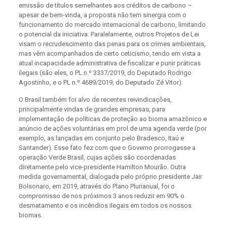
emissão de títulos semelhantes aos créditos de carbono –
apesar de bem-vinda, a proposta não tem sinergia com o
funcionamento do mercado internacional de carbono, limitando
o potencial da iniciativa. Paralelamente, outros Projetos de Lei
visam o recrudescimento das penas para os crimes ambientais,
mas vêm acompanhados de certo ceticismo, tendo em vista a
atual incapacidade administrativa de fiscalizar e punir práticas
ilegais (são eles, o PL n.º 3337/2019, do Deputado Rodrigo
Agostinho, e o PL n.º 4689/2019, do Deputado Zé Vitor).
O Brasil também foi alvo de recentes reivindicações,
principalmente vindas de grandes empresas, para
implementação de políticas de proteção ao bioma amazônico e
anúncio de ações voluntárias em prol de uma agenda verde (por
exemplo, as lançadas em conjunto pelo Bradesco, Itaú e
Santander). Esse fato fez com que o Governo prorrogasse a
operação Verde Brasil, cujas ações são coordenadas
diretamente pelo vice-presidente Hamilton Mourão. Outra
medida governamental, dialogada pelo próprio presidente Jair
Bolsonaro, em 2019, através do Plano Plurianual, foi o
compromisso de nos próximos 3 anos reduzir em 90% o
desmatamento e os incêndios ilegais em todos os nossos
biomas.