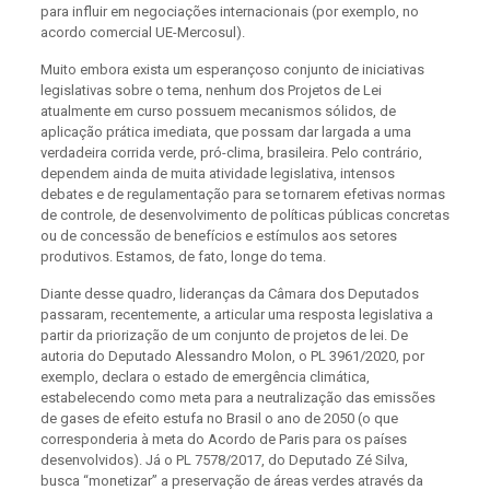
para influir em negociações internacionais (por exemplo, no
acordo comercial UE-Mercosul).
Muito embora exista um esperançoso conjunto de iniciativas
legislativas sobre o tema, nenhum dos Projetos de Lei
atualmente em curso possuem mecanismos sólidos, de
aplicação prática imediata, que possam dar largada a uma
verdadeira corrida verde, pró-clima, brasileira. Pelo contrário,
dependem ainda de muita atividade legislativa, intensos
debates e de regulamentação para se tornarem efetivas normas
de controle, de desenvolvimento de políticas públicas concretas
ou de concessão de benefícios e estímulos aos setores
produtivos. Estamos, de fato, longe do tema.
Diante desse quadro, lideranças da Câmara dos Deputados
passaram, recentemente, a articular uma resposta legislativa a
partir da priorização de um conjunto de projetos de lei. De
autoria do Deputado Alessandro Molon, o PL 3961/2020, por
exemplo, declara o estado de emergência climática,
estabelecendo como meta para a neutralização das emissões
de gases de efeito estufa no Brasil o ano de 2050 (o que
corresponderia à meta do Acordo de Paris para os países
desenvolvidos). Já o PL 7578/2017, do Deputado Zé Silva,
busca “monetizar” a preservação de áreas verdes através da