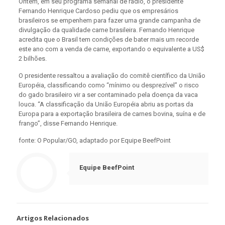
Ontem, em seu programa semanal de rádio, o presidente
Fernando Henrique Cardoso pediu que os empresários
brasileiros se empenhem para fazer uma grande campanha de
divulgação da qualidade carne brasileira. Fernando Henrique
acredita que o Brasil tem condições de bater mais um recorde
este ano com a venda de carne, exportando o equivalente a US$
2 bilhões.
O presidente ressaltou a avaliação do comitê científico da União
Européia, classificando como “mínimo ou desprezível” o risco
do gado brasileiro vir a ser contaminado pela doença da vaca
louca. “A classificação da União Européia abriu as portas da
Europa para a exportação brasileira de carnes bovina, suína e de
frango”, disse Fernando Henrique.
fonte: O Popular/GO, adaptado por Equipe BeefPoint
Equipe BeefPoint
Artigos Relacionados