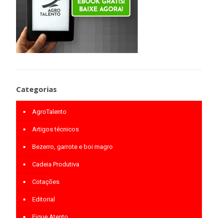
Categorias
AgroTalento
Artigos técnicos
Bezerro, garrote e boi magro
Cadeia Produtiva
Cotações
Editorial
Fique Atento