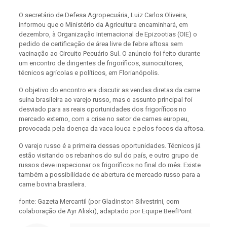
O secretário de Defesa Agropecuária, Luiz Carlos Oliveira,
informou que o Ministério da Agricultura encaminhará, em
dezembro, à Organização Internacional de Epizootias (OIE) o
pedido de certificação de área livre de febre aftosa sem
vacinação ao Circuito Pecuário Sul. O anúncio foi feito durante
um encontro de dirigentes de frigoríficos, suinocultores,
técnicos agrícolas e políticos, em Florianópolis.
O objetivo do encontro era discutir as vendas diretas da carne
suína brasileira ao varejo russo, mas o assunto principal foi
desviado para as reais oportunidades dos frigoríficos no
mercado externo, com a crise no setor de carnes europeu,
provocada pela doença da vaca louca e pelos focos da aftosa.
O varejo russo é a primeira dessas oportunidades. Técnicos já
estão visitando os rebanhos do sul do país, e outro grupo de
russos deve inspecionar os frigoríficos no final do mês. Existe
também a possibilidade de abertura de mercado russo para a
carne bovina brasileira.
fonte: Gazeta Mercantil (por Gladinston Silvestrini, com
colaboração de Ayr Aliski), adaptado por Equipe BeefPoint