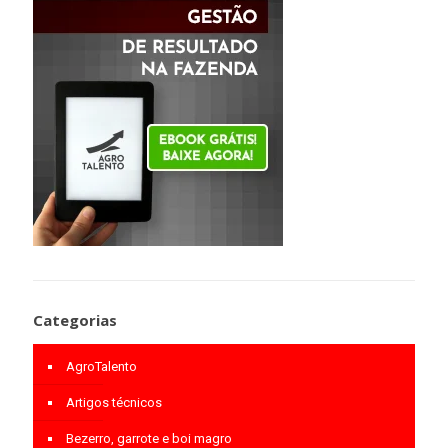
Categorias
AgroTalento
Artigos técnicos
Bezerro, garrote e boi magro