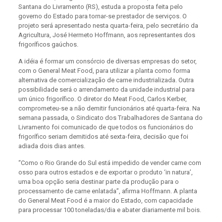
Santana do Livramento (RS), estuda a proposta feita pelo
governo do Estado para tornar-se prestador de serviços. O
projeto será apresentado nesta quarta-feira, pelo secretário da
Agricultura, José Hermeto Hoffmann, aos representantes dos
frigoríficos gaúchos.
A idéia é formar um consórcio de diversas empresas do setor,
com o General Meat Food, para utilizar a planta como forma
alternativa de comercialização de carne industrializada. Outra
possibilidade será o arrendamento da unidade industrial para
um único frigorífico. O diretor do Meat Food, Carlos Kerber,
comprometeu-se a não demitir funcionários até quarta-feira. Na
semana passada, o Sindicato dos Trabalhadores de Santana do
Livramento foi comunicado de que todos os funcionários do
frigorífico seriam demitidos até sexta-feira, decisão que foi
adiada dois dias antes.
“Como o Rio Grande do Sul está impedido de vender carne com
osso para outros estados e de exportar o produto ‘in natura’,
uma boa opção seria destinar parte da produção para o
processamento de carne enlatada”, afirma Hoffmann. A planta
do General Meat Food é a maior do Estado, com capacidade
para processar 100 toneladas/dia e abater diariamente mil bois.