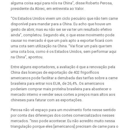
alguma coisa aqui para nós na China”, disse Roberto Perosa,
presidente da Abiec, em entrevista ao Valor.
“Os Estados Unidos vivem um ciclo pecuário que não tem carne
disponível para mandar para a China. Eu acho que houve um
gesto de abrir, mas eu não sei se vai ter um resultado efetivo
ainda”, completou. Segundo ele, o que esse movimento pode
causar no mercado é que um país apto a exportar ficará com
uma cota sem utilização na China. “Vai ficar um país que tem
uma cota boa, como é os Estados Unidos, sem performar aqui
na China”, apontou.
Entre alguns exportadores, a avaliação é que a renovação pela
China das licenças de exportação de 402 frigoríficos
americanos pode facilitar a derrubada das tarifas sobre a carne
brasileira para entrar nos EUA, de 26,4%. Os americanos
poderiam comprar mais proteína brasileira para abastecer o
mercado interno e vender seus cortes a preços mais altos aos
chineses para faturar com as exportações.
Perosa não vê espaço para um movimento forte nesse sentido
por conta das diferenças dos cortes comercializados nesses
mercados. “Isso pode acontecer. Eu não acredito muito nessa
triangulação porque eles [americanos] precisam de carne para o