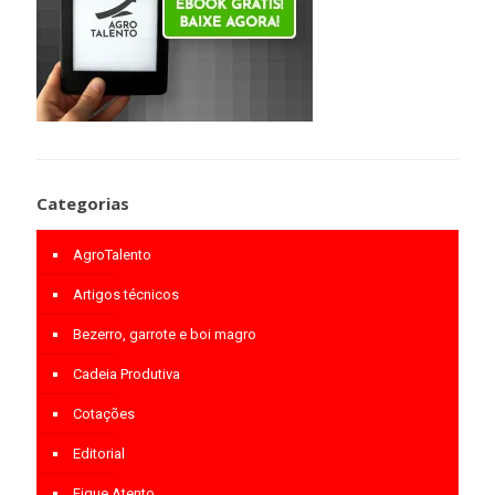
Categorias
AgroTalento
Artigos técnicos
Bezerro, garrote e boi magro
Cadeia Produtiva
Cotações
Editorial
Fique Atento