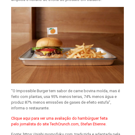
“O Impossible Burger tem sabor de carne bovina moída, mas é
feito com plantas, usa 95% menos terras, 74% menos água e
produz 87% menos emissões de gases de efeito estufa”,
informa o restaurante.
Clique aqui para ver uma avaliação do hambúrguer feita
pelo jornalista do site TechCrunch.com, Stefan Etienne
.
Fonte: https://nishi.momofuku.com, traduzida e adaptada pela