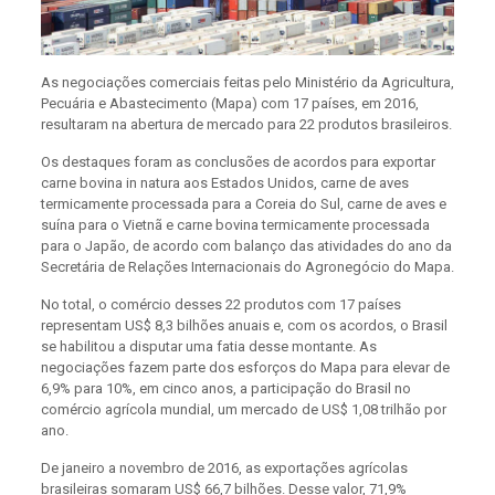
As negociações comerciais feitas pelo Ministério da Agricultura,
Pecuária e Abastecimento (Mapa) com 17 países, em 2016,
resultaram na abertura de mercado para 22 produtos brasileiros.
Os destaques foram as conclusões de acordos para exportar
carne bovina in natura aos Estados Unidos, carne de aves
termicamente processada para a Coreia do Sul, carne de aves e
suína para o Vietnã e carne bovina termicamente processada
para o Japão, de acordo com balanço das atividades do ano da
Secretária de Relações Internacionais do Agronegócio do Mapa.
No total, o comércio desses 22 produtos com 17 países
representam US$ 8,3 bilhões anuais e, com os acordos, o Brasil
se habilitou a disputar uma fatia desse montante. As
negociações fazem parte dos esforços do Mapa para elevar de
6,9% para 10%, em cinco anos, a participação do Brasil no
comércio agrícola mundial, um mercado de US$ 1,08 trilhão por
ano.
De janeiro a novembro de 2016, as exportações agrícolas
brasileiras somaram US$ 66,7 bilhões. Desse valor, 71,9%