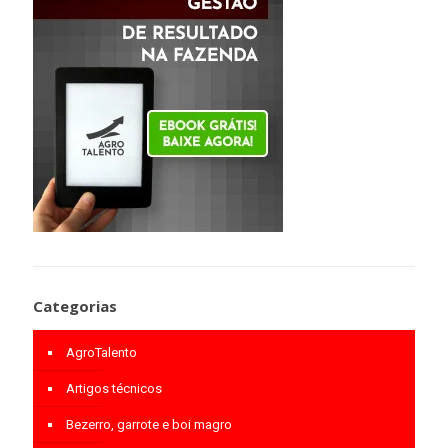
Categorias
AgroTalento
Artigos técnicos
Bezerro, garrote e boi magro