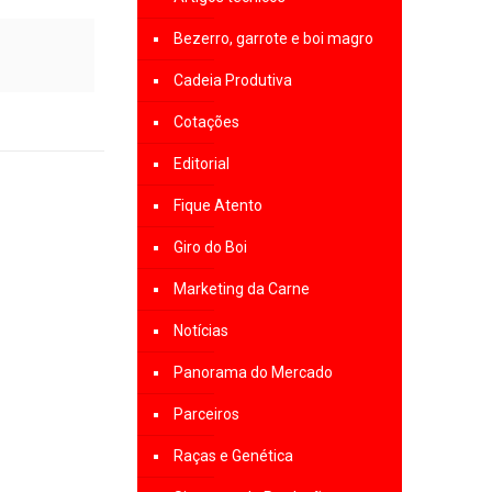
Bezerro, garrote e boi magro
Cadeia Produtiva
Cotações
Editorial
Fique Atento
Giro do Boi
Marketing da Carne
Notícias
Panorama do Mercado
Parceiros
Raças e Genética