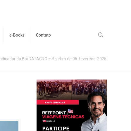
e-Books
Contato
Indicador do Boi DATAGRO – Boletim de 05-fevereiro-2025