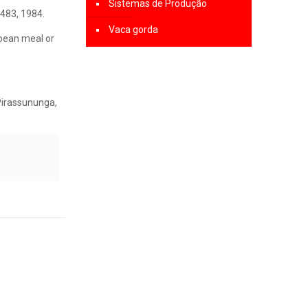
Sistemas de Produção
-1483, 1984.
Vaca gorda
ybean meal or
 Pirassununga,