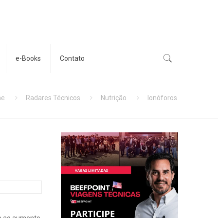
e-Books
Contato
me
Radares Técnicos
Nutrição
Ionóforos