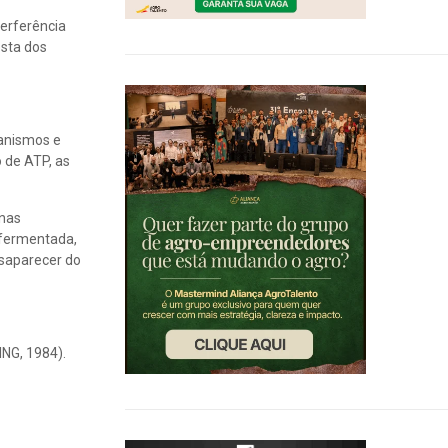
terferência
osta dos
ganismos e
 de ATP, as
anas
 fermentada,
esaparecer do
ING, 1984).