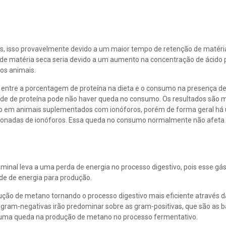
s, isso provavelmente devido a um maior tempo de retenção de matéri
 matéria seca seria devido a um aumento na concentração de ácido p
os animais.
entre a porcentagem de proteína na dieta e o consumo na presença de
ade de proteína pode não haver queda no consumo. Os resultados são 
umo em animais suplementados com ionóforos, porém de forma geral h
cionadas de ionóforos. Essa queda no consumo normalmente não afeta
nal leva a uma perda de energia no processo digestivo, pois esse gás
de de energia para produção.
ução de metano tornando o processo digestivo mais eficiente através d
as gram-negativas irão predominar sobre as gram-positivas, que são as b
uma queda na produção de metano no processo fermentativo.