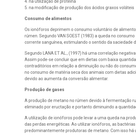
4. na utilização de proteína
5. na modificação de produção dos ácidos graxos voláteis
Consumo de alimentos
Os ionóforos deprimem o consumo voluntário de alimento
rúmen. Segundo VAN SOEST (1983) a queda no consumo de
corrente sanguínea, estimulando o sentido da saciedade d
Segundo LANA ET AL., (1997) há uma correlação negativa 
Assim pode-se concluir que em dietas com baixa quantid
contraditórios em relação a diminuição ou não do cons
no consumo de matéria seca dos animais com dietas adi
devido ao aumenta da conversão alimentar.
Produção de gases
A produção de metano no rúmen devido à fermentação rumi
eliminado por eructação e portanto diminuindo a quantida
A utilização de ionóforos pode levar a uma queda na prod
das perdas energéticas. Ao utilizar ionóforos, as bactéri
predominantemente produtoras de metano. Com isso há 