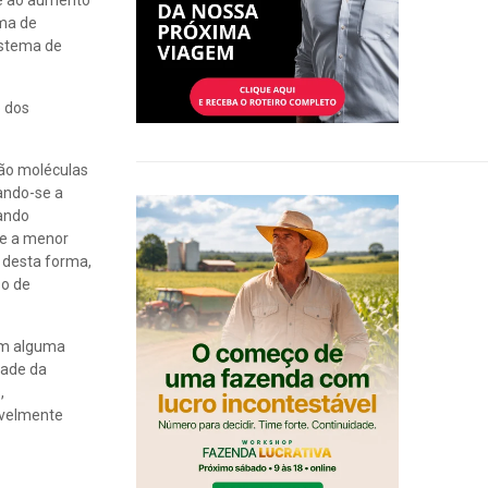
ve ao aumento
ema de
istema de
o dos
são moléculas
ando-se a
uando
ue a menor
 desta forma,
so de
om alguma
dade da
,
avelmente