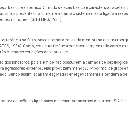
pos: básico e sistêmico. O modo de ação básico é caracterizado pela in
anismos presentes no rúmen, enquanto o sistêmico está ligado à resp
sentes no rúmen. (SHELLING, 1984)
interferência no fluxo iônico normal através da membrana dos microor
BATES, 1984). Como, esta interferência pode ser compensada com o uso
rão melhores condições de sobreviver.
ão dos ionóforos, pois além de não possuírem a camada de peptidiglic
tra agressores externos, elas produzem menos ATP por mol de glicose
strado. Sendo assim, acabam esgotadas energeticamente e tendem a d
ultantes da ação do tipo básico nos microorganismos do rúmen (SCHELL