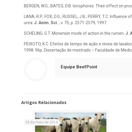
BERGEN, W.G.; BATES, D.B. Ionophores: Their effect on pro
LANA, R.P.; FOX, D.G.; RUSSEL, J.B.; PERRY, T.C. Influence
urea.
J. Anim. Sci.
, v. 75, p. 2571-2579, 1997.
SCHELING, G.T. Monensin mode of action in the rumen.
J. 
PEIXOTO, K.C. Efeitos de tempo de ação e níveis de lasalo
1998. 96p. Dissertação de mestrado – Faculdade de Medici
Equipe BeefPoint
Artigos Relacionados
28 de maio de 2014