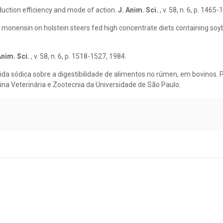
duction efficiency and mode of action.
J. Anim. Sci.
, v. 58, n. 6, p. 1465
 of monensin on holstein steers fed high concentrate diets containing so
Anim. Sci.
, v. 58, n. 6, p. 1518-1527, 1984.
cida sódica sobre a digestibilidade de alimentos no rúmen, em bovinos.
na Veterinária e Zootecnia da Universidade de São Paulo.