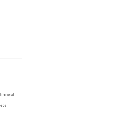
l mineral
osos