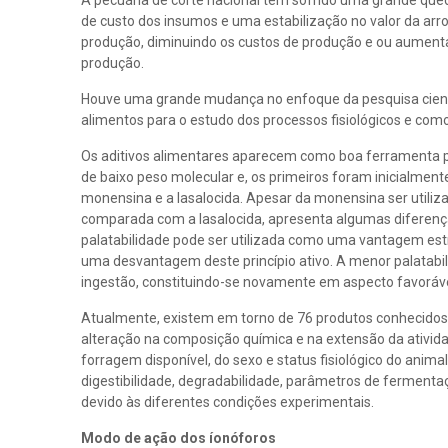
A pecuária de corte nacional tem sofrido uma grande qued
de custo dos insumos e uma estabilização no valor da arr
produção, diminuindo os custos de produção e ou aumenta
produção.
Houve uma grande mudança no enfoque da pesquisa científ
alimentos para o estudo dos processos fisiológicos e como
Os aditivos alimentares aparecem como boa ferramenta pa
de baixo peso molecular e, os primeiros foram inicialmen
monensina e a lasalocida. Apesar da monensina ser util
comparada com a lasalocida, apresenta algumas diferença
palatabilidade pode ser utilizada como uma vantagem est
uma desvantagem deste princípio ativo. A menor palatabi
ingestão, constituindo-se novamente em aspecto favorável
Atualmente, existem em torno de 76 produtos conhecidos
alteração na composição química e na extensão da atividad
forragem disponível, do sexo e status fisiológico do anim
digestibilidade, degradabilidade, parâmetros de ferment
devido às diferentes condições experimentais.
Modo de ação dos íonóforos