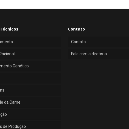
Técnicos
Contato
amento
Contato
Racional
Fale com a diretoria
mento Genético
ns
de da Carne
ução
s de Produção