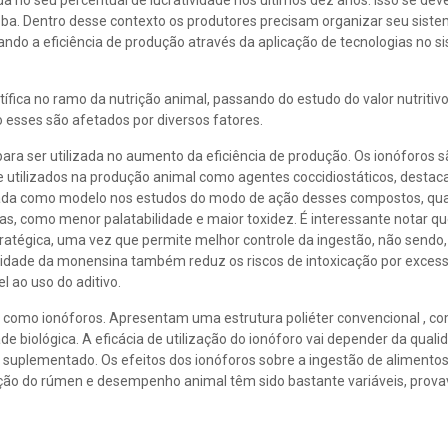
a no seu percentual de lucratividade nos últimos dez anos. Isso se de
oba. Dentro desse contexto os produtores precisam organizar seu sist
ndo a eficiência de produção através da aplicação de tecnologias no s
ica no ramo da nutrição animal, passando do estudo do valor nutritiv
 esses são afetados por diversos fatores.
ra ser utilizada no aumento da eficiência de produção. Os ionóforos 
te utilizados na produção animal como agentes coccidiostáticos, destac
izada como modelo nos estudos do modo de ação desses compostos, q
s, como menor palatabilidade e maior toxidez. É interessante notar q
ratégica, uma vez que permite melhor controle da ingestão, não sendo,
lidade da monensina também reduz os riscos de intoxicação por exces
 ao uso do aditivo.
 como ionóforos. Apresentam uma estrutura poliéter convencional , c
e biológica. A eficácia de utilização do ionóforo vai depender da quali
al suplementado. Os efeitos dos ionóforos sobre a ingestão de alimentos
ação do rúmen e desempenho animal têm sido bastante variáveis, prov