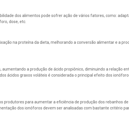
bilidade dos alimentos pode sofrer ação de vários fatores, como: adapt
oro, dose, etc.
lixação na proteína da dieta, melhorando a conversão alimentar e a pr
, aumentando a produção de ácido propiônico, diminuindo a relação ent
dos ácidos graxos voláteis é considerada o principal efeito dos ionófor
os produtores para aumentar a eficiência de produção dos rebanhos de
ementação dos ionóforos devem ser analisadas com bastante critério pa