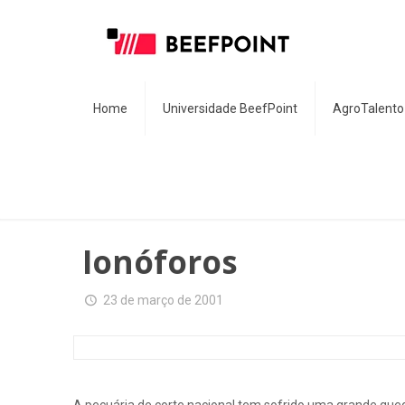
Home
Universidade BeefPoint
AgroTalento
Ionóforos
23 de março de 2001