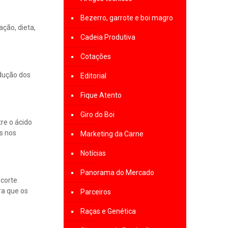
Bezerro, garrote e boi magro
ação, dieta,
Cadeia Produtiva
Cotações
odução dos
Editorial
Fique Atento
Giro do Boi
re o ácido
os nos
Marketing da Carne
Notícias
Panorama do Mercado
 corte
ra que os
Parceiros
Raças e Genética