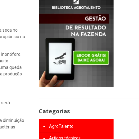
a seca no
ropiônico na
 inonóforo.
muito
á uma queda
 a produção
 será
Categorias
a diminuição
AgroTalento
actérias
Artigos técnicos