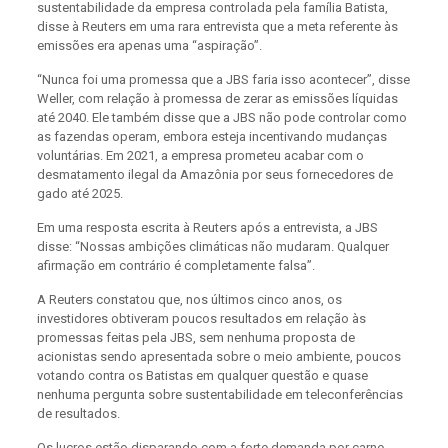
sustentabilidade da empresa controlada pela família Batista,
disse à Reuters em uma rara entrevista que a meta referente às
emissões era apenas uma “aspiração”.
“Nunca foi uma promessa que a JBS faria isso acontecer”, disse
Weller, com relação à promessa de zerar as emissões líquidas
até 2040. Ele também disse que a JBS não pode controlar como
as fazendas operam, embora esteja incentivando mudanças
voluntárias. Em 2021, a empresa prometeu acabar com o
desmatamento ilegal da Amazônia por seus fornecedores de
gado até 2025.
Em uma resposta escrita à Reuters após a entrevista, a JBS
disse: “Nossas ambições climáticas não mudaram. Qualquer
afirmação em contrário é completamente falsa”.
A Reuters constatou que, nos últimos cinco anos, os
investidores obtiveram poucos resultados em relação às
promessas feitas pela JBS, sem nenhuma proposta de
acionistas sendo apresentada sobre o meio ambiente, poucos
votando contra os Batistas em qualquer questão e quase
nenhuma pergunta sobre sustentabilidade em teleconferências
de resultados.
Os lucros estão disparando com a forte demanda por carne,