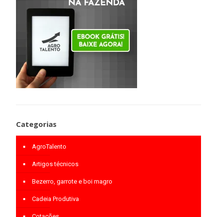
Categorias
AgroTalento
Artigos técnicos
Bezerro, garrote e boi magro
Cadeia Produtiva
Cotações