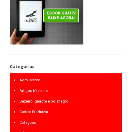
Categorias
AgroTalento
Artigos técnicos
Bezerro, garrote e boi magro
Cadeia Produtiva
Cotações