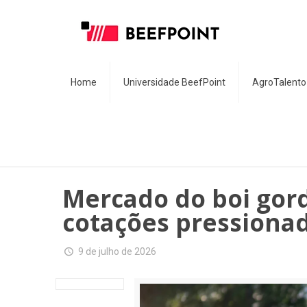
Home
Universidade BeefPoint
AgroTalento
Mercado do boi gor
cotações pressiona
9 de julho de 2026