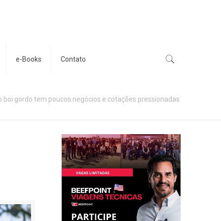
e-Books
Contato
 boi gordo tem poucos negócios e cotações pressionadas