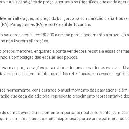
as atuais condições de preço, enquanto os frigoríficos que ainda ope
 tiveram alterações no preço do boi gordo na comparação diária. Houve
(PA), Paragominas (PA) e norte e sul de Tocantins.
do boi gordo seguiu em R$ 330 a arroba para o pagamento a prazo. Já o
ilha não tiveram alterações.
 preços menores, enquanto a ponta vendedora resistia a essas ofertas
tindo a composição das escalas aos poucos.
stavam as programações para evitar estoques e manter as escalas. Já a
tavam preços ligeiramente acima das referências, mas esses negócio
piores no momento, considerando o atual momento das pastagens, além
ação que cada dia adicional representa crescimento representativo dos
o de carne bovina é um elemento importante neste momento, com as in
uar a uma realidade de menor exportação para o principal mercado do