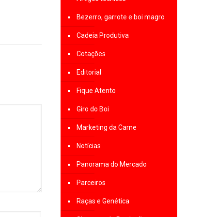
Bezerro, garrote e boi magro
Cadeia Produtiva
Cotações
Editorial
Fique Atento
Giro do Boi
Marketing da Carne
Notícias
Panorama do Mercado
Parceiros
Raças e Genética