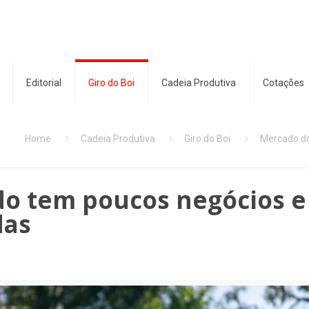
Editorial
Giro do Boi
Cadeia Produtiva
Cotações
Home
Cadeia Produtiva
Giro do Boi
Mercado do
do tem poucos negócios e
das