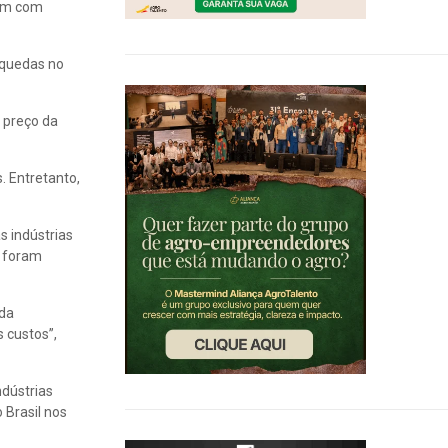
ram com
 quedas no
 preço da
. Entretanto,
s indústrias
s foram
 da
 custos”,
dústrias
 Brasil nos