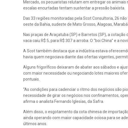
Mercado, os pecuaristas relutam em entregar os animais n
escalas encurtadas tentam sustentar a pressão baixista.
Das 33 regiões monitoradas pela Scot Consultoria, 26 não
oeste da Bahia, sudeste de Mato Grosso, Alagoas, Marabá 
Nas praças de Araçatuba (SP) e Barretos (SP), a cotação 
vaca caiu R$ 5, para R$ 307 a arroba. O “boi China” e a nov
A Scot também destaca que a indústria estava oferecendo
havia quem negociava diante das ofertas vigentes, permi
Alguns frigoríficos deixaram de abater aos sábados e aju
com maior necessidade ou negociando lotes maiores ofer
pontuais.
“As condições para cadenciar o ritmo dos negócios são 
necessidade de girar os negócios nos confinamentos, oper
afirma o analista Fernando Iglesias, da Safra.
Além disso, o esgotamento da cota chinesa de importaçã
ainda operando com maior capacidade ociosa para se adeq
últimos anos.