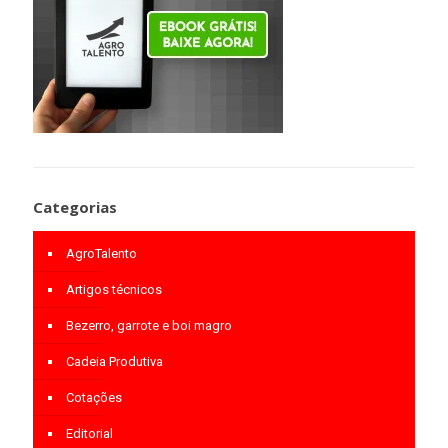
Categorias
AgroTalento
Artigos técnicos
Bezerro, garrote e boi magro
Cadeia Produtiva
Cotações
Editorial