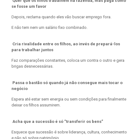
Quer que os filhos trabalhem na fazenda, mas paga como
se fosse um favor
Depois, reclama quando eles vão buscar emprego fora.
E não tem nem um salário fixo combinado.
Cria rivalidade entre os filhos, ao invés de prepará-los
para trabalhar juntos
Faz comparações constantes, coloca um contra o outro e gera
brigas desnecessárias.
Passa o bastão só quando já não consegue mais tocar o
negócio
Espera até estar sem energia ou sem condições para finalmente
deixar os filhos assumirem.
Acha que a sucessão é só “transferir os bens”
Esquece que sucessão é sobre liderança, cultura, conhecimento
e não só sobre patrimônio.