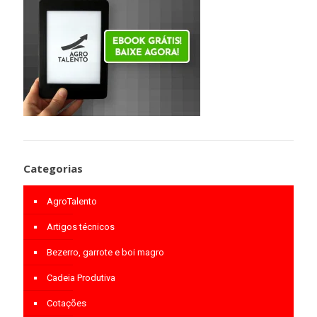
Categorias
AgroTalento
Artigos técnicos
Bezerro, garrote e boi magro
Cadeia Produtiva
Cotações