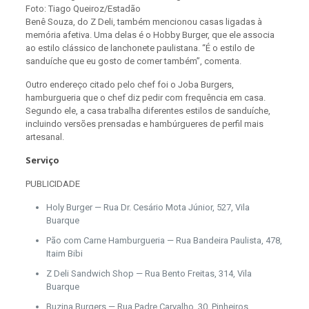
Foto: Tiago Queiroz/Estadão
Benê Souza, do Z Deli, também mencionou casas ligadas à
memória afetiva. Uma delas é o Hobby Burger, que ele associa
ao estilo clássico de lanchonete paulistana. “É o estilo de
sanduíche que eu gosto de comer também”, comenta.
Outro endereço citado pelo chef foi o Joba Burgers,
hamburgueria que o chef diz pedir com frequência em casa.
Segundo ele, a casa trabalha diferentes estilos de sanduíche,
incluindo versões prensadas e hambúrgueres de perfil mais
artesanal.
Serviço
PUBLICIDADE
Holy Burger — Rua Dr. Cesário Mota Júnior, 527, Vila
Buarque
Pão com Carne Hamburgueria — Rua Bandeira Paulista, 478,
Itaim Bibi
Z Deli Sandwich Shop — Rua Bento Freitas, 314, Vila
Buarque
Buzina Burgers — Rua Padre Carvalho, 30, Pinheiros