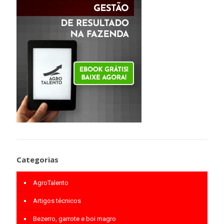
Categorias
AgroTalento
Artigos técnicos
Bezerro, garrote e boi magro