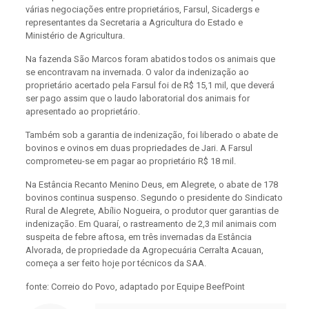
várias negociações entre proprietários, Farsul, Sicadergs e
representantes da Secretaria a Agricultura do Estado e
Ministério de Agricultura.
Na fazenda São Marcos foram abatidos todos os animais que
se encontravam na invernada. O valor da indenização ao
proprietário acertado pela Farsul foi de R$ 15,1 mil, que deverá
ser pago assim que o laudo laboratorial dos animais for
apresentado ao proprietário.
Também sob a garantia de indenização, foi liberado o abate de
bovinos e ovinos em duas propriedades de Jari. A Farsul
comprometeu-se em pagar ao proprietário R$ 18 mil.
Na Estância Recanto Menino Deus, em Alegrete, o abate de 178
bovinos continua suspenso. Segundo o presidente do Sindicato
Rural de Alegrete, Abílio Nogueira, o produtor quer garantias de
indenização. Em Quaraí, o rastreamento de 2,3 mil animais com
suspeita de febre aftosa, em três invernadas da Estância
Alvorada, de propriedade da Agropecuária Cerralta Acauan,
começa a ser feito hoje por técnicos da SAA.
fonte: Correio do Povo, adaptado por Equipe BeefPoint