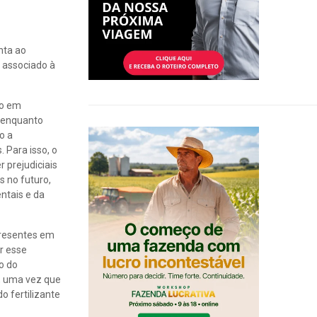
nta ao
 associado à
do em
, enquanto
o a
 Para isso, o
 prejudiciais
s no futuro,
ntais e da
presentes em
r esse
o do
o, uma vez que
o fertilizante