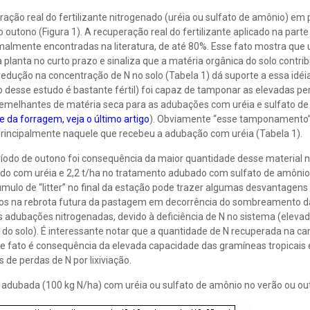
ração real do fertilizante nitrogenado (uréia ou sulfato de amônio) e
outono (Figura 1). A recuperação real do fertilizante aplicado na parte
rmalmente encontradas na literatura, de até 80%. Esse fato mostra qu
 planta no curto prazo e sinaliza que a matéria orgânica do solo contrib
 redução na concentração de N no solo (Tabela 1) dá suporte a essa idéi
 desse estudo é bastante fértil) foi capaz de tamponar as elevadas pe
s semelhantes de matéria seca para as adubações com uréia e sulfato de
e da forragem, veja o último artigo
). Obviamente “esse tamponamento
, principalmente naquele que recebeu a adubação com uréia (Tabela 1).
ríodo de outono foi consequência da maior quantidade desse material n
bado com uréia e 2,2 t/ha no tratamento adubado com sulfato de amônio
cúmulo de “litter” no final da estação pode trazer algumas desvantagen
uízos na rebrota futura da pastagem em decorrência do sombreamento d
s adubações nitrogenadas, devido à deficiência de N no sistema (eleva
e do solo). É interessante notar que a quantidade de N recuperada na c
 Esse fato é consequência da elevada capacidade das gramíneas tropicai
de perdas de N por lixiviação.
 adubada (100 kg N/ha) com uréia ou sulfato de amônio no verão ou o