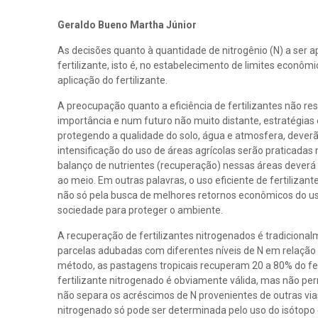
Geraldo Bueno Martha Júnior
As decisões quanto à quantidade de nitrogênio (N) a ser 
fertilizante, isto é, no estabelecimento de limites econ
aplicação do fertilizante.
A preocupação quanto a eficiência de fertilizantes não 
importância e num futuro não muito distante, estratégias
protegendo a qualidade do solo, água e atmosfera, deverão
intensificação do uso de áreas agrícolas serão praticadas 
balanço de nutrientes (recuperação) nessas áreas deverá 
ao meio. Em outras palavras, o uso eficiente de fertiliza
não só pela busca de melhores retornos econômicos do 
sociedade para proteger o ambiente.
A recuperação de fertilizantes nitrogenados é tradiciona
parcelas adubadas com diferentes níveis de N em relação
método, as pastagens tropicais recuperam 20 a 80% do fert
fertilizante nitrogenado é obviamente válida, mas não per
não separa os acréscimos de N provenientes de outras vias (
nitrogenado só pode ser determinada pelo uso do isótopo e