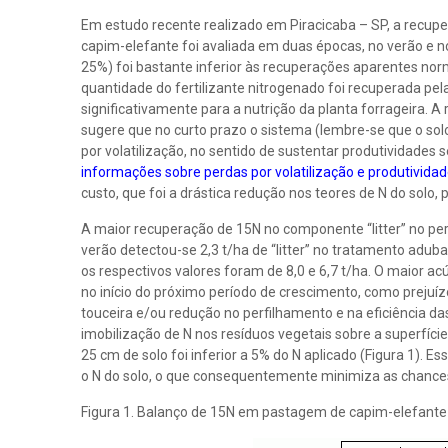
Em estudo recente realizado em Piracicaba – SP, a recupe
capim-elefante foi avaliada em duas épocas, no verão e no 
25%) foi bastante inferior às recuperações aparentes no
quantidade do fertilizante nitrogenado foi recuperada pela
significativamente para a nutrição da planta forrageira. A
sugere que no curto prazo o sistema (lembre-se que o solo
por volatilização, no sentido de sustentar produtividade
informações sobre perdas por volatilização e produtividad
custo, que foi a drástica redução nos teores de N do solo
A maior recuperação de 15N no componente “litter” no pe
verão detectou-se 2,3 t/ha de “litter” no tratamento adu
os respectivos valores foram de 8,0 e 6,7 t/ha. O maior a
no início do próximo período de crescimento, como prej
touceira e/ou redução no perfilhamento e na eficiência da
imobilização de N nos resíduos vegetais sobre a superfíci
25 cm de solo foi inferior a 5% do N aplicado (Figura 1).
o N do solo, o que consequentemente minimiza as chances 
Figura 1. Balanço de 15N em pastagem de capim-elefante