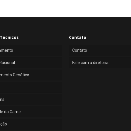
Técnicos
Contato
amento
Contato
Racional
Fale com a diretoria
mento Genético
ns
de da Carne
ução