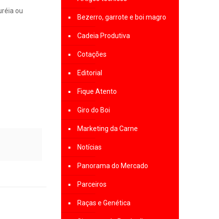
uréia ou
Bezerro, garrote e boi magro
Cadeia Produtiva
Cotações
Editorial
Fique Atento
Giro do Boi
Marketing da Carne
Notícias
Panorama do Mercado
Parceiros
Raças e Genética