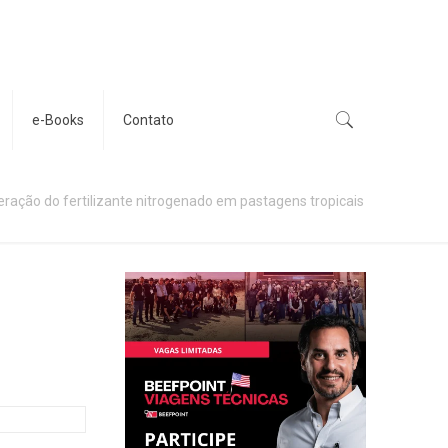
e-Books
Contato
ração do fertilizante nitrogenado em pastagens tropicais