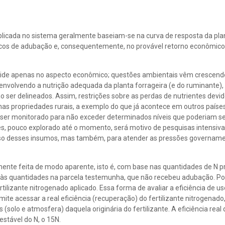
aplicada no sistema geralmente baseiam-se na curva de resposta da pla
ômicos de adubação e, consequentemente, no provável retorno econômico
reside apenas no aspecto econômico; questões ambientais vêm crescen
 envolvendo a nutrição adequada da planta forrageira (e do ruminante)
 ser delineados. Assim, restrições sobre as perdas de nutrientes devid
nas propriedades rurais, a exemplo do que já acontece em outros países.
ser monitorado para não exceder determinados níveis que poderiam ser
ntes, pouco explorado até o momento, será motivo de pesquisas intensiva
uso desses insumos, mas também, para atender as pressões govername
lmente feita de modo aparente, isto é, com base nas quantidades de N 
 às quantidades na parcela testemunha, que não recebeu adubação. Po
ilizante nitrogenado aplicado. Essa forma de avaliar a eficiência de us
mite acessar a real eficiência (recuperação) do fertilizante nitrogenad
solo e atmosfera) daquela originária do fertilizante. A eficiência real d
stável do N, o 15N.