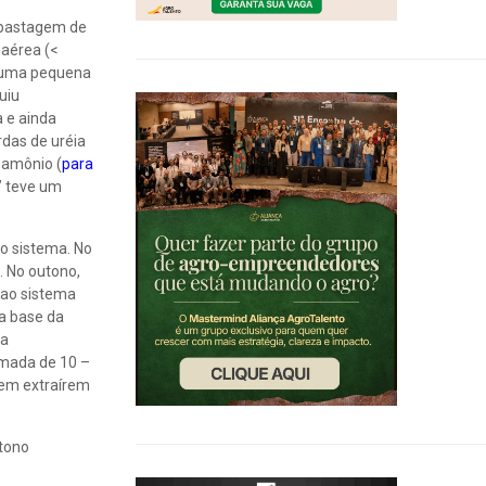
m pastagem de
 aérea (<
e uma pequena
uiu
a e ainda
rdas de uréia
 amônio (
para
” teve um
o sistema. No
. No outono,
s ao sistema
a base da
da
amada de 10 –
s em extraírem
utono