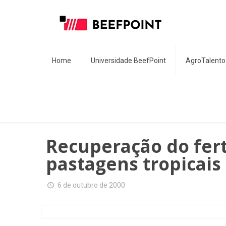
Home
Universidade BeefPoint
AgroTalento
Recuperação do fert
pastagens tropicais
6 de outubro de 2000