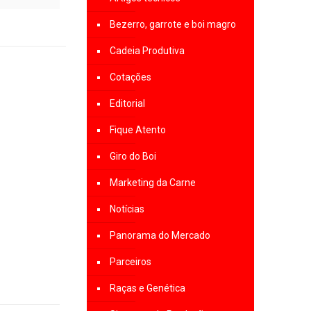
Bezerro, garrote e boi magro
Cadeia Produtiva
Cotações
Editorial
Fique Atento
Giro do Boi
Marketing da Carne
Notícias
Panorama do Mercado
Parceiros
Raças e Genética