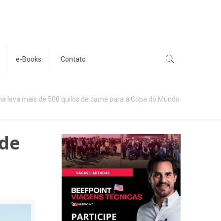
e-Books
Contato
na leva mais de 500 quilos de carne para a Copa do Mundo
 de