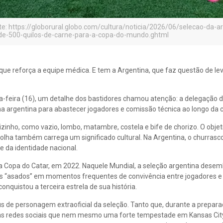
nte: https://globorural.globo.com/cultura/noticia/2026/06/selecao-da-a
de-500-quilos-de-carne-para-a-copa-do-mundo.ghtml
ue reforça a equipe médica. E tem a Argentina, que faz questão de lev
rça-feira (16), um detalhe dos bastidores chamou atenção: a delegaçã
na argentina para abastecer jogadores e comissão técnica ao longo da 
 vizinho, como vazio, lombo, matambre, costela e bife de chorizo. O obje
scolha também carrega um significado cultural. Na Argentina, o churrasc
e da identidade nacional.
 na Copa do Catar, em 2022. Naquele Mundial, a seleção argentina des
os “asados” em momentos frequentes de convivência entre jogadores 
onquistou a terceira estrela de sua história.
us de personagem extraoficial da seleção. Tanto que, durante a prepara
 nas redes sociais que nem mesmo uma forte tempestade em Kansas City