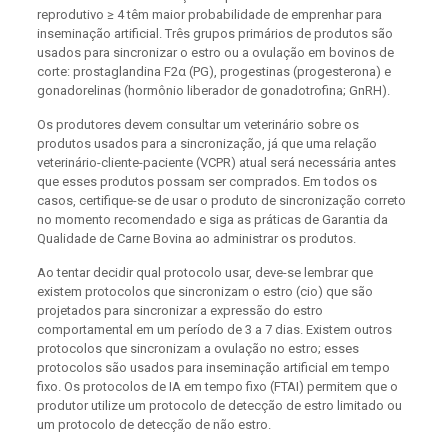
reprodutivo ≥ 4 têm maior probabilidade de emprenhar para
inseminação artificial. Três grupos primários de produtos são
usados ​​para sincronizar o estro ou a ovulação em bovinos de
corte: prostaglandina F2α (PG), progestinas (progesterona) e
gonadorelinas (hormônio liberador de gonadotrofina; GnRH).
Os produtores devem consultar um veterinário sobre os
produtos usados ​​para a sincronização, já que uma relação
veterinário-cliente-paciente (VCPR) atual será necessária antes
que esses produtos possam ser comprados. Em todos os
casos, certifique-se de usar o produto de sincronização correto
no momento recomendado e siga as práticas de Garantia da
Qualidade de Carne Bovina ao administrar os produtos.
Ao tentar decidir qual protocolo usar, deve-se lembrar que
existem protocolos que sincronizam o estro (cio) que são
projetados para sincronizar a expressão do estro
comportamental em um período de 3 a 7 dias. Existem outros
protocolos que sincronizam a ovulação no estro; esses
protocolos são usados ​​para inseminação artificial em tempo
fixo. Os protocolos de IA em tempo fixo (FTAI) permitem que o
produtor utilize um protocolo de detecção de estro limitado ou
um protocolo de detecção de não estro.