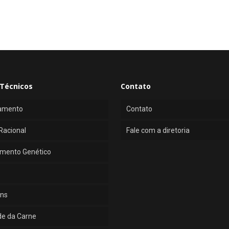
Técnicos
Contato
amento
Contato
Racional
Fale com a diretoria
mento Genético
ns
de da Carne