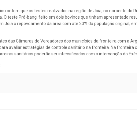
ou ontem que os testes realizados na região de Jóia, no noroeste do R
osa. O teste Pró-bang, feito em dois bovinos que tinham apresentado res
em Jóia o repovoamento da área com até 20% da população original; em 
.
entes das Câmaras de Vereadores dos municípios da fronteira com a Arg
ara avaliar estratégias de controle sanitário na fronteira. Na fronteira
arreiras sanitárias poderão ser intensificadas com a intervenção do Exér
t