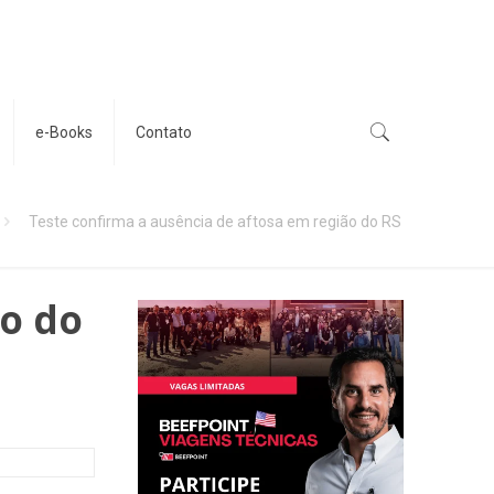
e-Books
Contato
Teste confirma a ausência de aftosa em região do RS
ão do