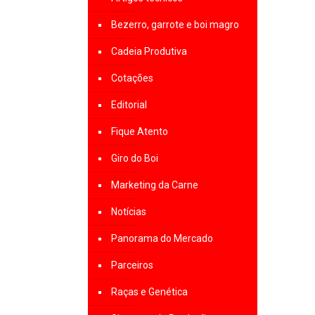
Bezerro, garrote e boi magro
Cadeia Produtiva
Cotações
Editorial
Fique Atento
Giro do Boi
Marketing da Carne
Notícias
Panorama do Mercado
Parceiros
Raças e Genética