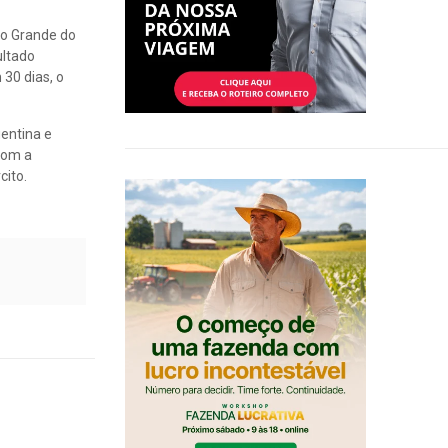
io Grande do
ultado
30 dias, o
entina e
 com a
cito.