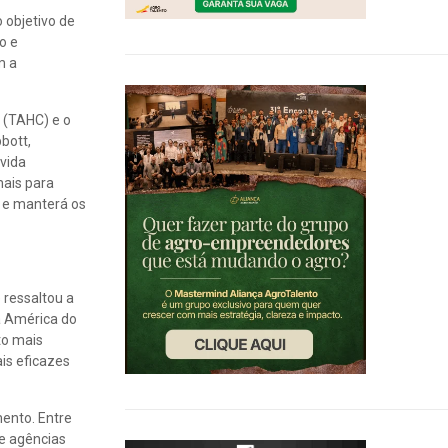
 objetivo de
o e
m a
 (TAHC) e o
bott,
 vida
mais para
r e manterá os
 ressaltou a
a América do
to mais
is eficazes
mento. Entre
de agências