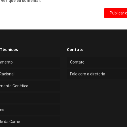
 vez que eu comentar.
Técnicos
Contato
amento
Contato
Racional
Fale com a diretoria
mento Genético
ns
de da Carne