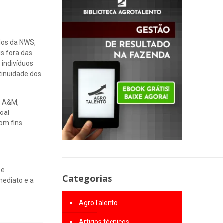
ados da NWS,
s fora das
 indivíduos
ntinuidade dos
s A&M,
soal
om fins
 e
Categorias
mediato e a
AgroTalento
Artigos técnicos