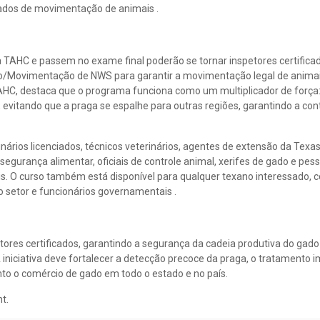
icados de movimentação de animais .
da TAHC e passem no exame final poderão se tornar inspetores certific
ento/Movimentação de NWS para garantir a movimentação legal de animai
 TAHC, destaca que o programa funciona como um multiplicador de força:
, evitando que a praga se espalhe para outras regiões, garantindo a co
inários licenciados, técnicos veterinários, agentes de extensão da Texa
egurança alimentar, oficiais de controle animal, xerifes de gado e pes
. O curso também está disponível para qualquer texano interessado, c
do setor e funcionários governamentais .
res certificados, garantindo a segurança da cadeia produtiva do gado
iciativa deve fortalecer a detecção precoce da praga, o tratamento i
nto o comércio de gado em todo o estado e no país.
t.