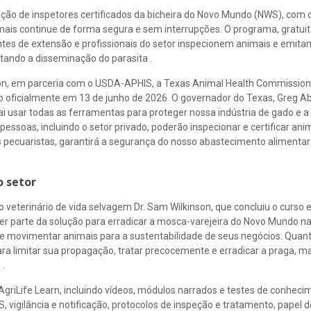
ão de inspetores certificados da bicheira do Novo Mundo (NWS), com o
imais continue de forma segura e sem interrupções. O programa, gratuit
entes de extensão e profissionais do setor inspecionem animais e emita
tando a disseminação do parasita .
ion, em parceria com o USDA-APHIS, a Texas Animal Health Commission
o oficialmente em 13 de junho de 2026. O governador do Texas, Greg Ab
ai usar todas as ferramentas para proteger nossa indústria de gado e a
ssoas, incluindo o setor privado, poderão inspecionar e certificar ani
 pecuaristas, garantirá a segurança do nosso abastecimento alimenta
o setor
veterinário de vida selvagem Dr. Sam Wilkinson, que concluiu o curso e
zer parte da solução para erradicar a mosca-varejeira do Novo Mundo n
e movimentar animais para a sustentabilidade de seus negócios. Quan
 limitar sua propagação, tratar precocemente e erradicar a praga, ma
 .
 AgriLife Learn, incluindo vídeos, módulos narrados e testes de conheci
, vigilância e notificação, protocolos de inspeção e tratamento, papel 