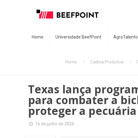
Home
Universidade BeefPoint
AgroTalento
Home
Cadeia Produtiva
Texas lança program
para combater a bi
proteger a pecuária
16 de junho de 2026