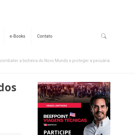
e-Books
Contato
 combater a bicheira do Novo Mundo e proteger a pecuária
ados