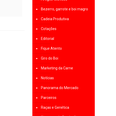
Bezerro, garrote e boi magro
Cadeia Produtiva
Cotações
Editorial
Fique Atento
Giro do Boi
Marketing da Carne
Notícias
Panorama do Mercado
Parceiros
Raças e Genética