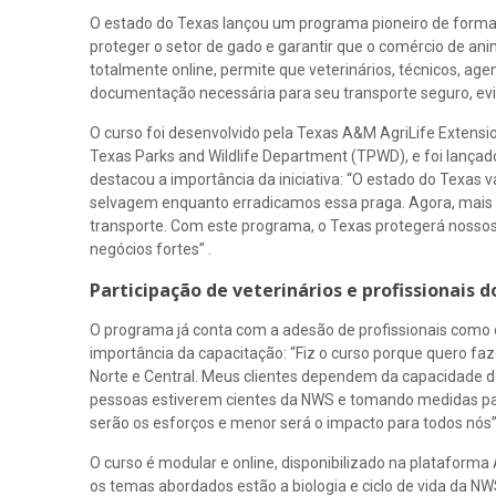
O estado do Texas lançou um programa pioneiro de formaç
proteger o setor de gado e garantir que o comércio de an
totalmente online, permite que veterinários, técnicos, ag
documentação necessária para seu transporte seguro, evi
O curso foi desenvolvido pela Texas A&M AgriLife Extens
Texas Parks and Wildlife Department (TPWD), e foi lançad
destacou a importância da iniciativa: “O estado do Texas v
selvagem enquanto erradicamos essa praga. Agora, mais pe
transporte. Com este programa, o Texas protegerá nossos
negócios fortes” .
Participação de veterinários e profissionais d
O programa já conta com a adesão de profissionais como o 
importância da capacitação: “Fiz o curso porque quero fa
Norte e Central. Meus clientes dependem da capacidade d
pessoas estiverem cientes da NWS e tomando medidas para
serão os esforços e menor será o impacto para todos nós”
O curso é modular e online, disponibilizado na plataforma
os temas abordados estão a biologia e ciclo de vida da NWS