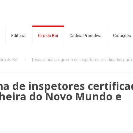
Editorial
Giro do Boi
Cadeia Produtiva
Cotações
Giro do Boi
Texas lança programa de inspetores certificados para
a de inspetores certific
cheira do Novo Mundo e