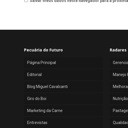
Salvar meus dados neste navegador para a próxima
Pecuária do Futuro
Radares 
Página Principal
Gerenci
Editorial
Manejo 
Blog Miguel Cavalcanti
Melhora
Giro do Boi
Nutrição
Marketing da Carne
Pastage
Entrevistas
Qualida