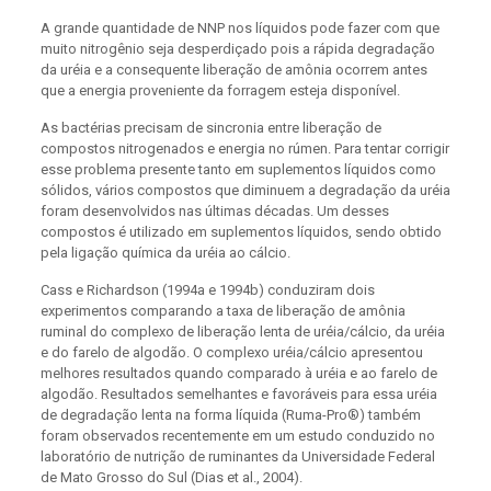
A grande quantidade de NNP nos líquidos pode fazer com que
muito nitrogênio seja desperdiçado pois a rápida degradação
da uréia e a consequente liberação de amônia ocorrem antes
que a energia proveniente da forragem esteja disponível.
As bactérias precisam de sincronia entre liberação de
compostos nitrogenados e energia no rúmen. Para tentar corrigir
esse problema presente tanto em suplementos líquidos como
sólidos, vários compostos que diminuem a degradação da uréia
foram desenvolvidos nas últimas décadas. Um desses
compostos é utilizado em suplementos líquidos, sendo obtido
pela ligação química da uréia ao cálcio.
Cass e Richardson (1994a e 1994b) conduziram dois
experimentos comparando a taxa de liberação de amônia
ruminal do complexo de liberação lenta de uréia/cálcio, da uréia
e do farelo de algodão. O complexo uréia/cálcio apresentou
melhores resultados quando comparado à uréia e ao farelo de
algodão. Resultados semelhantes e favoráveis para essa uréia
de degradação lenta na forma líquida (Ruma-Pro®) também
foram observados recentemente em um estudo conduzido no
laboratório de nutrição de ruminantes da Universidade Federal
de Mato Grosso do Sul (Dias et al., 2004).