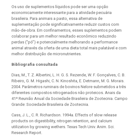
Os uso de suplementos líquidos pode ser uma opção
economicamente interessante para a atividade pecuária
brasileira. Para animais a pasto, essa alternativa de
suplementação pode significativamente reduzir custos com
mão-de-obra. Em confinamentos, esses suplementos podem
colaborar para um melhor resultado econômico reduzindo
perdas (“pó”) e potencialmente melhorando a performance
animal através da oferta de uma dieta total mais palatável e com
melhor distribuição de micronutrientes.
Bibliografia consultada
Dias, M., T. Z. Albertini, L. H. G. S. Rezende, W. F. Gonçalves, C. B.
Ribeiro, G. M. Higashi, C. N. Kinoshita, E. Detmann, M. G. Morais.
2004. Parâmetros ruminais de bovinos Nelore submetidos a três
diferentes compostos nitrogenados não proteicos. Anais da
41ª Reunião Anual da Sociedade Brasileira de Zootecnia. Campo
Grande: Sociedade Brasileira de Zootecnia.
Cass, J. L., C. R. Richardson. 1994a. Effects of slow release
products on digestibility, nitrogen retention, and calcium
utilization by growing wethers. Texas Tech Univ. Anim. Sci.
Research Report.