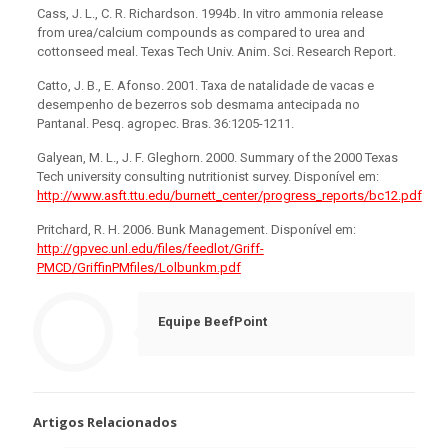
Cass, J. L., C. R. Richardson. 1994b. In vitro ammonia release
from urea/calcium compounds as compared to urea and
cottonseed meal. Texas Tech Univ. Anim. Sci. Research Report.
Catto, J. B., E. Afonso. 2001. Taxa de natalidade de vacas e
desempenho de bezerros sob desmama antecipada no
Pantanal. Pesq. agropec. Bras. 36:1205-1211.
Galyean, M. L., J. F. Gleghorn. 2000. Summary of the 2000 Texas
Tech university consulting nutritionist survey. Disponível em:
http://www.asft.ttu.edu/burnett_center/progress_reports/bc12.pdf
Pritchard, R. H. 2006. Bunk Management. Disponível em:
http://gpvec.unl.edu/files/feedlot/Griff-
PMCD/GriffinPMfiles/Lolbunkm.pdf
Equipe BeefPoint
Artigos Relacionados