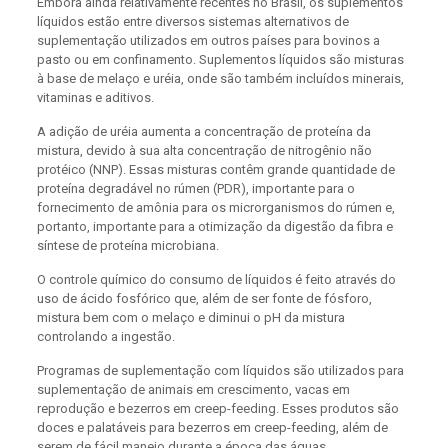
Embora ainda relativamente recentes no Brasil, os suplementos
líquidos estão entre diversos sistemas alternativos de
suplementação utilizados em outros países para bovinos a
pasto ou em confinamento. Suplementos líquidos são misturas
à base de melaço e uréia, onde são também incluídos minerais,
vitaminas e aditivos.
A adição de uréia aumenta a concentração de proteína da
mistura, devido à sua alta concentração de nitrogênio não
protéico (NNP). Essas misturas contêm grande quantidade de
proteína degradável no rúmen (PDR), importante para o
fornecimento de amônia para os microrganismos do rúmen e,
portanto, importante para a otimização da digestão da fibra e
síntese de proteína microbiana.
O controle químico do consumo de líquidos é feito através do
uso de ácido fosfórico que, além de ser fonte de fósforo,
mistura bem com o melaço e diminui o pH da mistura
controlando a ingestão.
Programas de suplementação com líquidos são utilizados para
suplementação de animais em crescimento, vacas em
reprodução e bezerros em creep-feeding. Esses produtos são
doces e palatáveis para bezerros em creep-feeding, além de
serem de fácil manejo durante a época das águas.