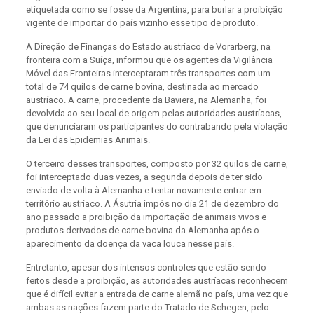
etiquetada como se fosse da Argentina, para burlar a proibição
vigente de importar do país vizinho esse tipo de produto.
A Direção de Finanças do Estado austríaco de Vorarberg, na
fronteira com a Suíça, informou que os agentes da Vigilância
Móvel das Fronteiras interceptaram três transportes com um
total de 74 quilos de carne bovina, destinada ao mercado
austríaco. A carne, procedente da Baviera, na Alemanha, foi
devolvida ao seu local de origem pelas autoridades austríacas,
que denunciaram os participantes do contrabando pela violação
da Lei das Epidemias Animais.
O terceiro desses transportes, composto por 32 quilos de carne,
foi interceptado duas vezes, a segunda depois de ter sido
enviado de volta à Alemanha e tentar novamente entrar em
território austríaco. A Ásutria impôs no dia 21 de dezembro do
ano passado a proibição da importação de animais vivos e
produtos derivados de carne bovina da Alemanha após o
aparecimento da doença da vaca louca nesse país.
Entretanto, apesar dos intensos controles que estão sendo
feitos desde a proibição, as autoridades austríacas reconhecem
que é difícil evitar a entrada de carne alemã no país, uma vez que
ambas as nações fazem parte do Tratado de Schegen, pelo