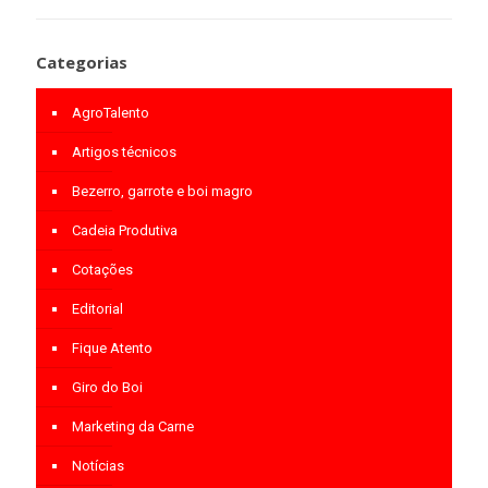
Categorias
AgroTalento
Artigos técnicos
Bezerro, garrote e boi magro
Cadeia Produtiva
Cotações
Editorial
Fique Atento
Giro do Boi
Marketing da Carne
Notícias