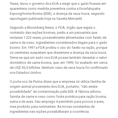
Texas, levou o governo dos EUA a exigir que o gado ficasse em
quarentena como medida preventiva contra a Encefalopatia
Espongiforme Bovina (EEB), a doença da vaca louca, segundo
reportagem publicada hoje na Gazeta Mercantil.
Segundo a Bloomberg News, o FDA, órgão que regula o
conteúdo das rações bovinas, pediu a um pecuarista que
isolasse 1.222 reses, possivelmente alimentadas com farelo de
carne e de osso, ingredientes considerados ilegais para o gado
bovino. Em 1997 a FDA proibiu o uso do farelo na ração, porque
os cientistas suspeitam que dissemine a doença da vaca louca.
Teme-se que um surto nos EUA possa também devastar o setor
doméstico de carne bovina, que, em 1999, foi avaliado em cerca
de US$ 36,5 bilhões. Nenhum caso de vaca louca foi confirmado
nos Estados Unidos.
O porta-voz da Purina disse que a empresa só utiliza farinha de
origem animal proveniente dos EUA, portanto, “não existe
possibilidade” de contaminação pela EEB. A fábrica utilizou
farinha de carne e osso como fonte protéica para ração bovina,
suína e de aves. Seu emprego é permitido para porcos e aves,
mas proibido para ruminantes. As trocas constantes de
ingredientes nas rações possibilitaram a ocorrência.