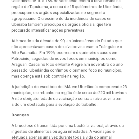
Os índices de 10 a 15% de vacinação contra a raiva bovina na
região de Tapuirama, a cerca de 15 quilômetros de Uberlândia,
preocupam os órgãos especializados no segmento
agropecuário. O crescimento da incidência de casos em
Uberaba também preocupa os órgãos oficiais, que têm
procurado intensificar ações preventivas.
Até meados da década de 90, as únicas áreas do Estado que
não apresentavam casos de raiva bovina eram o Triângulo e o
Alto Paranaíba. Em 1996, ocorreram os primeiros casos em
Patrocínio, seguidos de novos focos em municípios como
Araguari, Cascalho Rico e Monte Alegre. Em novembro do ano
passado, Uberlândia confirmou o primeiro foco no município,
mas doença está sob controle na região.
A jurisdição do escritório do IMA em Uberlândia compreende 23
municípios, e o rebanho na região é de cerca de 220 mil bovinos.
A não obrigatoriedade da vacinação contra a raiva bovina tem
sido um obstáculo para a evolução do trabalho.
Doenças
A brucelose é transmitida por uma bactéria, via oral, através da
ingestão de alimentos ou água infectados. A vacinação é
efetuada apenas uma vez durante toda a vida do animal,