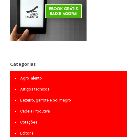
Categorias
AgroTalento
Artigos técnicos
Bezerro, garrote e boi magro
Cadeia Produtiva
Cotações
Editorial