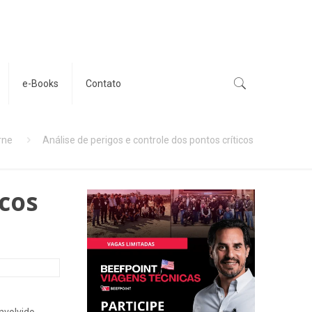
e-Books
Contato
rne
Análise de perigos e controle dos pontos críticos
icos