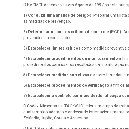
O NACMCF desenvolveu em Agosto de 1997 os sete princípi
1) Conduzir uma análise de perigos.
Preparar uma lista 
as medidas de prevenção.
2) Determinar os pontos críticos de controle (PCC).
Aqu
prevenidos ou controlados.
3) Estabelecer limites críticos
como medida preventiva 
4) Estabelecer procedimentos de monitoramento
a fim
procedimentos para usar os resultados da monitoração no
5) Estabelecer medidas corretivas
a serem tomadas quan
6) Estabelecer procedimentos de verificação
a fim de 
7) Estabelecer o controle por meio de identificação 
O Codex Alimentarius (FAO/WHO) criou um grupo de traba
qual tem sido adotado e endossado internacionalmente pel
Zelândia, Japão, Coréia e Argentina.
O HACCP sozinho não é a única resposta à questão da se