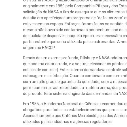
O sistema HACCP (
Hazard Analysis of Critical Control Point
originalmente em 1959 pela Companhia Pillsbury dos Est
solicitação da NASA a fim de assegurar que os alimentos
desafio era aperfeiçoar um programa de “defeitos zero” 
estivessem no espaço. Esforços foram feitos no sentido 
mesmo não havia sido contaminado por nenhum tipo de con
de qualidade disponíveis naquela época, era necessário c
parte restante que seria utilizada pelos astronautas. A 
origem ao HACCP.
Depois de um exame profundo, Pillsbury e NASA adotaram 
que poderia estar errado, e a seguir, selecionar os ponto
críticos de controle). Este sistema demandava controle s
estocagem e distribuição. Quando combinado com um méto
com um alto grau de garantia da qualidade, sem a necess
permitiam uma rastreabilidade da matéria prima, dos proc
do produto. Este sistema originado das demandas da NASA
Em 1985, a Academia Nacional de Ciências recomendou qu
obrigatório para todos os estabelecimentos que process
Aconselhamento aos Critérios Microbiológicos dos Alime
utilizados pelas indústrias e agências reguladoras.