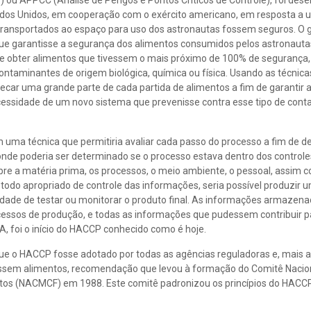
s
) ou APPCC (Análise de Perigos e Pontos Críticos de Controle), foi dese
ados Unidos, em cooperação com o exército americano, em resposta a
 transportados ao espaço para uso dos astronautas fossem seguros. O 
que garantisse a segurança dos alimentos consumidos pelos astronaut
de obter alimentos que tivessem o mais próximo de 100% de segurança,
taminantes de origem biológica, química ou física. Usando as técnica
hecar uma grande parte de cada partida de alimentos a fim de garantir
necessidade de um novo sistema que prevenisse contra esse tipo de con
uma técnica que permitiria avaliar cada passo do processo a fim de d
s onde poderia ser determinado se o processo estava dentro dos control
obre a matéria prima, os processos, o meio ambiente, o pessoal, assim 
do apropriado de controle das informações, seria possível produzir 
idade de testar ou monitorar o produto final. As informações armazen
essos de produção, e todas as informações que pudessem contribuir pa
, foi o início do HACCP conhecido como é hoje.
e o HACCP fosse adotado por todas as agências reguladoras e, mais a
assem alimentos, recomendação que levou à formação do Comitê Nacio
ntos (NACMCF) em 1988. Este comitê padronizou os princípios do HACC