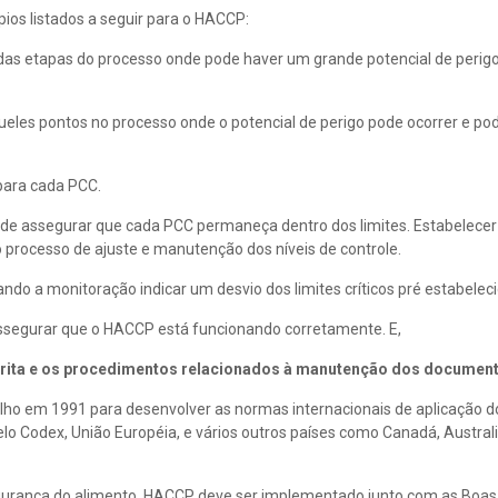
os listados a seguir para o HACCP:
das etapas do processo onde pode haver um grande potencial de perigo
eles pontos no processo onde o potencial de perigo pode ocorrer e po
para cada PCC.
 de assegurar que cada PCC permaneça dentro dos limites. Estabelecer
 processo de ajuste e manutenção dos níveis de controle.
do a monitoração indicar um desvio dos limites críticos pré estabeleci
assegurar que o HACCP está funcionando corretamente. E,
escrita e os procedimentos relacionados à manutenção dos documen
lho em 1991 para desenvolver as normas internacionais de aplicação 
o Codex, União Européia, e vários outros países como Canadá, Austral
gurança do alimento. HACCP deve ser implementado junto com as Boas 