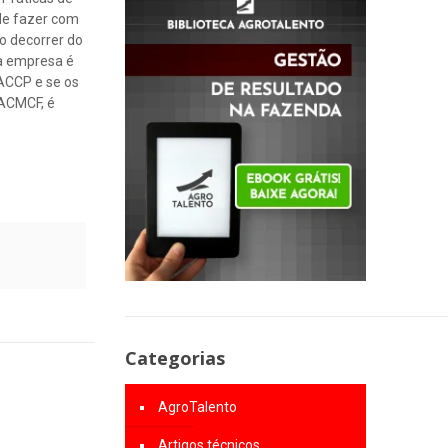
 de fazer com
o decorrer do
da empresa é
ACCP e se os
NACMCF, é
Categorias
AgroTalento
Artigos técnicos