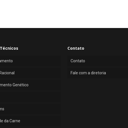
Técnicos
Contato
amento
Contato
Racional
Fale com a diretoria
mento Genético
ns
de da Carne