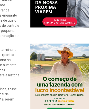
nvolvido
 uma
grande
as enquanto
 e de que o
s de controle
 a pequena
taminação deu
eterminar o
es (pontos
como na
um alimento
adas
ra a história
inda, fosse
nal de
P a serem