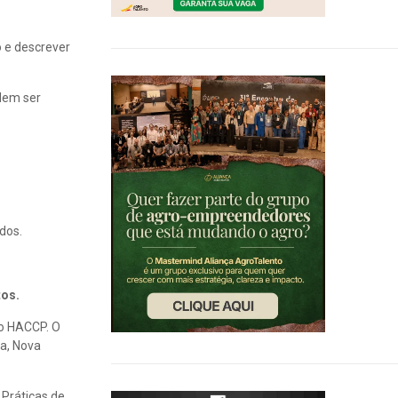
 e descrever
dem ser
dos.
tos.
do HACCP. O
ia, Nova
Práticas de