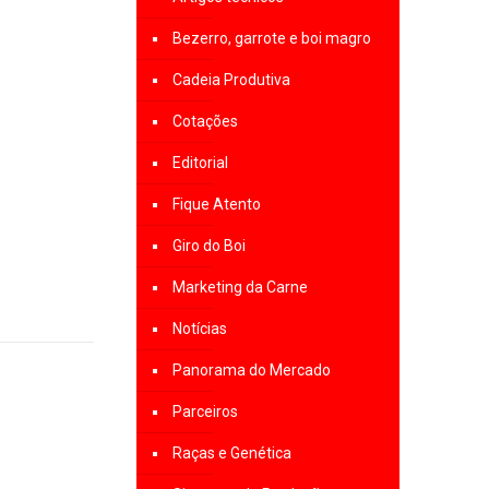
Bezerro, garrote e boi magro
Cadeia Produtiva
Cotações
Editorial
Fique Atento
Giro do Boi
Marketing da Carne
Notícias
Panorama do Mercado
Parceiros
Raças e Genética