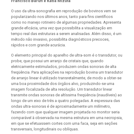
Francisco Barufi e Katia Mizuta
O uso da ultra-sonografia em reprodução de bovinos vem se
popularizando nos últimos anos, tanto para fins científicos
como no manejo rotineiro de algumas propriedades. Apresenta
grande eficácia, uma vez que possibilita a visualização em
tempo real das estruturas a serem analisadas. Além disso, é um
método não invasivo, possibilita diagnósticos precoces,
rápidos e com grande acurácia.
O elemento principal do aparelho de ultra-som é o transdutor, ou
probe, que possui um arranjo de cristais que, quando
eletricamente estimulados, produzem ondas sonoras de alta
freqüência. Para aplicações na reprodução bovina um transdutor
de arranjo linear é utilizado transretalmente, de modo a obter-se
uma boa proximidade dos órgãos alvo, produzindo-se uma
imagem focalizada de alta resolução. Um transdutor linear
transmite ondas sonoras de altíssima freqüência (inaudíveis) ao
longo de um eixo de três a quatro polegadas. A espessura das
ondas ultra-sonoras é de aproximadamente um milímetro,
fazendo com que qualquer imagem projetada no monitor seria
comparável à observada na mesma estrutura em uma necropsia,
em que se efetuassem cortes com uma faca, seja em seções
transversais, longitudinais ou oblíquas.