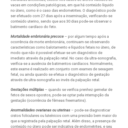
vacas em condições patológicas, em que há conteúdo líquido
no útero, como é o caso das endometrites. O diagnóstico pode
ser efetuado com 27 dias após a inseminação, verificando-se
conteúdo uterino, sendo que aos 30 dias pode-se observar o
batimento cardíaco do feto.
Mortalidade embrionária precoce
– por algum tempo após a
ocorrência de morte embrionária, continuam-se observando
características como balotamento e líquidos fetais no útero, de
modo que não é possível efetuar-se um diagnóstico de
imediato através da palpação retal. No caso da ultra-sonografia,
verifica-se a ausência de batimentos cardíacos. Normalmente,
este exame é realizado em conjunto com exames de sexagem
fetal, ou ainda quando se efetua o diagnóstico de gestação
através de ultra-sonografia ao invés da palpação retal.
Gestações múltiplas
– quando se verifica prenhez gemelar de
fetos de sexos opostos, pode-se optar pela interrupção da
gestação (ocorrência de fêmeas freemartins).
Anormalidades ovarianas ou uterinas
– pode-se diagnosticar
cistos foliculares ou luteínicos com uma precisão bem maior do
que a registrada pela palpação retal. Além disso, a presença de
conteúdo no útero pode ser indicativa de endometrites, e seu