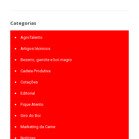
Categorias
AgroTalento
Artigos técnicos
Bezerro, garrote e boi magro
Cadeia Produtiva
Cotações
Editorial
Fique Atento
Giro do Boi
Marketing da Carne
Notícias