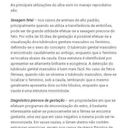
As principais utilizações do ultra-som no manejo reprodutivo
são:
Sexagem fetal
– nos casos de animais de alto padrão,
principalmente quando se utiliza a transferência de embriões,
pode ser de grande utilidade efetuar-se a sexagem precoce do
feto. Por volta de 55 dias de gestação é possível efetuar-se a
visualização dos tubérculos genitais masculino ou feminino,
definindo-se o sexo do concepto. O tubérculo genital masculino
é encontrado caudalmente ao umbigo, enquanto que o feminino
se localiza abaixo da cauda. Essa estrutura é identificável por
apresentar-se altamente brilhante e ecogênica. A detecção do
tubérculo genital masculino é bem mais fácil. No caso de fetos
fêmeas, quando não se observa o tubérculo masculino, deve-se
localizar o feminino, sob a cauda, lembrando que o mesmo
geralmente apresenta dois ou três lóbulos, enquanto que a
cauda é uma estrutura monolobular.
Diagnóstico precoce de gestação
– em propriedades em que se
efetuam programas de sincronização do estro, é bastante
interessante saber-se precocemente se a fêmea se encontra
gestante, uma vez que em caso negativo a mesma pode ser re-
sincronizada. Em vacas vazias, o lúmen uterino não contém
estruturas anecóicas, exceto nos casos de úteros flácidos de