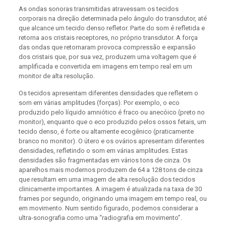
As ondas sonoras transmitidas atravessam os tecidos
corporais na direção determinada pelo ângulo do transdutor, até
que alcance um tecido denso refletor. Parte do som é refletida e
retorna aos cristais receptores, no próprio transdutor. A força
das ondas que retornaram provoca compressão e expansão
dos cristais que, por sua vez, produzem uma voltagem que é
amplificada e convertida em imagens em tempo real em um
monitor de alta resolução.
Os tecidos apresentam diferentes densidades que refletem o
som em várias amplitudes (forças). Por exemplo, o eco
produzido pelo líquido amniótico é fraco ou anecóico (preto no
monitor), enquanto que o eco produzido pelos ossos fetais, um
tecido denso, é forte ou altamente ecogênico (praticamente
branco no monitor). O útero e os ovários apresentam diferentes
densidades, refletindo o som em várias amplitudes. Estas
densidades são fragmentadas em vários tons de cinza. Os
aparelhos mais modernos produzem de 64 a 128 tons de cinza
que resultam em uma imagem de alta resolução dos tecidos
clinicamente importantes. A imagem é atualizada na taxa de 30
frames por segundo, originando uma imagem em tempo real, ou
em movimento. Num sentido figurado, podemos considerar a
ultra-sonografia como uma “radiografia em movimento”.