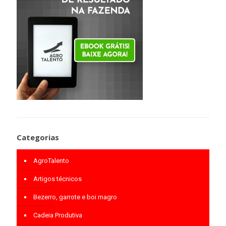
Categorias
AgroTalento
Artigos técnicos
Bezerro, garrote e boi magro
Cadeia Produtiva