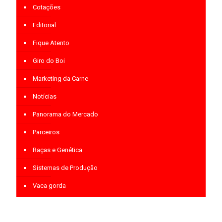
Cotações
Editorial
Fique Atento
Giro do Boi
Marketing da Carne
Notícias
Panorama do Mercado
Parceiros
Raças e Genética
Sistemas de Produção
Vaca gorda