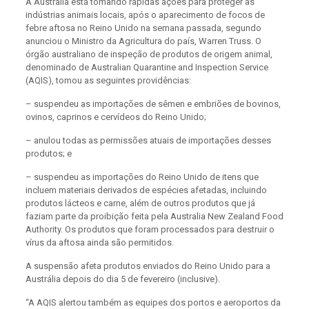
A Austrália está tomando rápidas ações para proteger as
indústrias animais locais, após o aparecimento de focos de
febre aftosa no Reino Unido na semana passada, segundo
anunciou o Ministro da Agricultura do país, Warren Truss. O
órgão australiano de inspeção de produtos de origem animal,
denominado de Australian Quarantine and Inspection Service
(AQIS), tomou as seguintes providências:
– suspendeu as importações de sêmen e embriões de bovinos,
ovinos, caprinos e cervídeos do Reino Unido;
– anulou todas as permissões atuais de importações desses
produtos; e
– suspendeu as importações do Reino Unido de itens que
incluem materiais derivados de espécies afetadas, incluindo
produtos lácteos e carne, além de outros produtos que já
faziam parte da proibição feita pela Australia New Zealand Food
Authority. Os produtos que foram processados para destruir o
vírus da aftosa ainda são permitidos.
A suspensão afeta produtos enviados do Reino Unido para a
Austrália depois do dia 5 de fevereiro (inclusive).
“A AQIS alertou também as equipes dos portos e aeroportos da